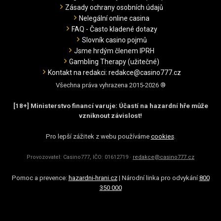
Zásady ochrany osobních údajů
Nelegální online casina
FAQ - Často kladené dotazy
Slovník casino pojmů
Jsme hrdým členem IPRH
Gambling Therapy (užitečné)
Kontakt na redakci: redakce@casino777.cz
Všechna práva vyhrazena 2015-2026 ®
[18+] Ministerstvo financí varuje: Účastí na hazardní hře může
vzniknout závislost!
Pro lepší zážitek z webu používáme
cookies
.
Provozovatel: Casino777, IČO: 01612719 ·
redakce@casino777.cz
Pomoc a prevence:
hazardni-hrani.cz
| Národní linka pro odvykání
800
350 000