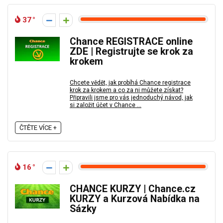
37
Chance REGISTRACE online
ZDE ️| Registrujte se krok za
krokem
Chcete vědět, jak probíhá Chance registrace
krok za krokem a co za ni můžete získat?
Připravili jsme pro vás jednoduchý návod, jak
si založit účet v Chance ...
ČTĚTE VÍCE +
16
CHANCE KURZY | Chance.cz
KURZY a Kurzová Nabídka na
Sázky