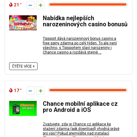
21
Nabídka nejlepších
narozeninových casino bonusů
Tipsport dává narozeninový bonus casino a
free spiny zdarma po celý týden. To ale není
všechno, s Tipsportem slaví narozeniny i
Chance casino a rozdává stejné ...
ČTĚTE VÍCE +
17
Chance mobilní aplikace cz
pro Android a iOS
Zvažujete, zda je Chance cz aplikace ke
stažení zdarma (apk download) vhodná právě
pro vás? Pokud přemýšlíte nad instalací