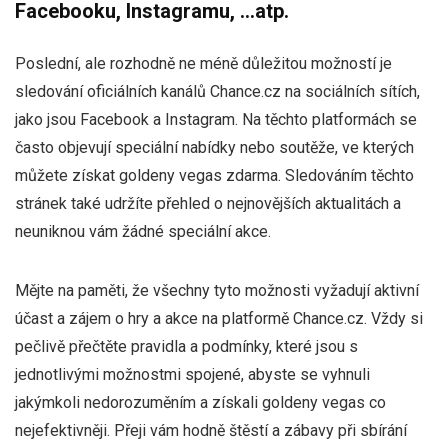
Facebooku, Instagramu, …atp.
Poslední, ale rozhodně ne méně důležitou možností je
sledování oficiálních kanálů Chance.cz na sociálních sítích,
jako jsou Facebook a Instagram. Na těchto platformách se
často objevují speciální nabídky nebo soutěže, ve kterých
můžete získat goldeny vegas zdarma. Sledováním těchto
stránek také udržíte přehled o nejnovějších aktualitách a
neuniknou vám žádné speciální akce.
Mějte na paměti, že všechny tyto možnosti vyžadují aktivní
účast a zájem o hry a akce na platformě Chance.cz. Vždy si
pečlivě přečtěte pravidla a podmínky, které jsou s
jednotlivými možnostmi spojené, abyste se vyhnuli
jakýmkoli nedorozuměním a získali goldeny vegas co
nejefektivněji. Přeji vám hodně štěstí a zábavy při sbírání