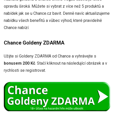
opravdu široká. Můžete si vybrat z více než 5 produktů a
nabídek jak se u Chance.cz bavit. Denně navíc aktualizujeme
nabídku všech benefitů a vůbec výhod, které pravidelně
Chance nabízí.
Chance Goldeny ZDARMA
Užijte si Goldeny ZDARMA od Chance a vyhrávejte s
bonusem 200 Kč
. Stačí kliknout na následující obrázek a v
rychlosti se registrovat.