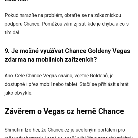
Pokud narazíte na problém, obraťte se na zákaznickou
podporu Chance. Pomůžou vám zjistit, kde je chyba a co s
tím dál.
9. Je možné využívat Chance Goldeny Vegas
zdarma na mobilních zařízeních?
Ano. Celé Chance Vegas casino, včetně Goldenů, je
dostupné i přes mobil nebo tablet. Stačí se přihlásit a hrát
jako obvykle.
Závěrem o Vegas cz herně Chance
Shrnutím lze říci, že Chance.cz je uceleným portálem pro