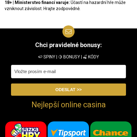
18+ | Ministerstvo financí varuje:
Účastí na hazardní hře může
vzniknout závislost. Hrajte zodpovědně.
Chci pravidelné bonusy:
🍉 SPINY | 🍋 BONUSY | 🍒 KÓDY
Nejlepší online casina