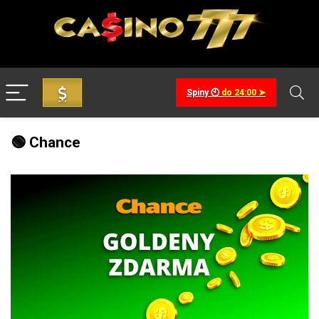
Spiny 🕙
do 24:00 ➤
🟢 Chance