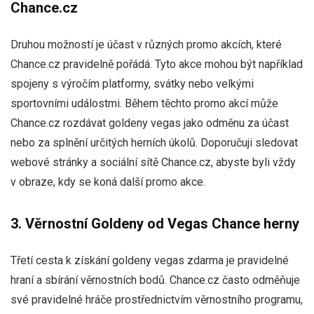
Chance.cz
Druhou možností je účast v různých promo akcích, které
Chance.cz pravidelně pořádá. Tyto akce mohou být například
spojeny s výročím platformy, svátky nebo velkými
sportovními událostmi. Během těchto promo akcí může
Chance.cz rozdávat goldeny vegas jako odměnu za účast
nebo za splnění určitých herních úkolů. Doporučuji sledovat
webové stránky a sociální sítě Chance.cz, abyste byli vždy
v obraze, kdy se koná další promo akce.
3. Věrnostní Goldeny od Vegas Chance herny
Třetí cesta k získání goldeny vegas zdarma je pravidelné
hraní a sbírání věrnostních bodů. Chance.cz často odměňuje
své pravidelné hráče prostřednictvím věrnostního programu,