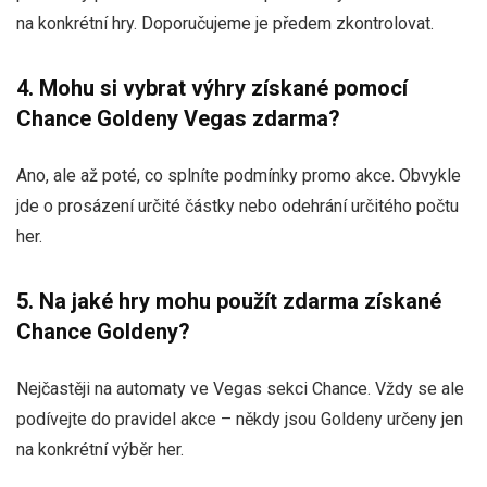
na konkrétní hry. Doporučujeme je předem zkontrolovat.
4. Mohu si vybrat výhry získané pomocí
Chance Goldeny Vegas zdarma?
Ano, ale až poté, co splníte podmínky promo akce. Obvykle
jde o prosázení určité částky nebo odehrání určitého počtu
her.
5. Na jaké hry mohu použít zdarma získané
Chance Goldeny?
Nejčastěji na automaty ve Vegas sekci Chance. Vždy se ale
podívejte do pravidel akce – někdy jsou Goldeny určeny jen
na konkrétní výběr her.