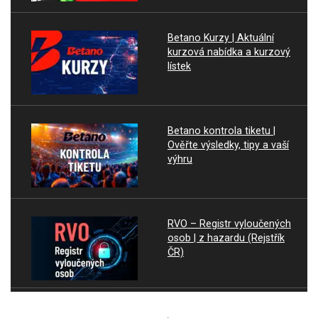
Betano Kurzy | Aktuální
kurzová nabídka a kurzový
lístek
Betano kontrola tiketu |
Ověřte výsledky, tipy a vaší
výhru
RVO – Registr vyloučených
osob | z hazardu (Rejstřík
ČR)