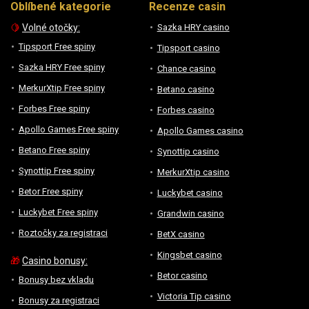
Oblíbené kategorie
Recenze casin
🍋
Volné otočky:
Sazka HRY casino
Tipsport Free spiny
Tipsport casino
Sazka HRY Free spiny
Chance casino
MerkurXtip Free spiny
Betano casino
Forbes Free spiny
Forbes casino
Apollo Games Free spiny
Apollo Games casino
Betano Free spiny
Synottip casino
Synottip Free spiny
MerkurXtip casino
Betor Free spiny
Luckybet casino
Luckybet Free spiny
Grandwin casino
Roztočky za registraci
BetX casino
Kingsbet casino
🎁
Casino bonusy:
Betor casino
Bonusy bez vkladu
Victoria Tip casino
Bonusy za registraci