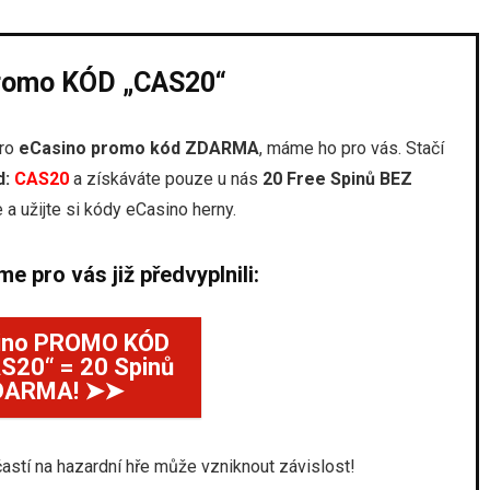
romo KÓD „CAS20“
pro
eCasino promo kód ZDARMA
, máme ho pro vás. Stačí
:
CAS20
a získáváte pouze u nás
20 Free Spinů BEZ
e a užijte si kódy eCasino herny.
 pro vás již předvyplnili:
ino PROMO KÓD
S20“ = 20 Spinů
DARMA! ➤➤
častí na hazardní hře může vzniknout závislost!