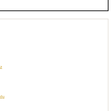
cz
ódu