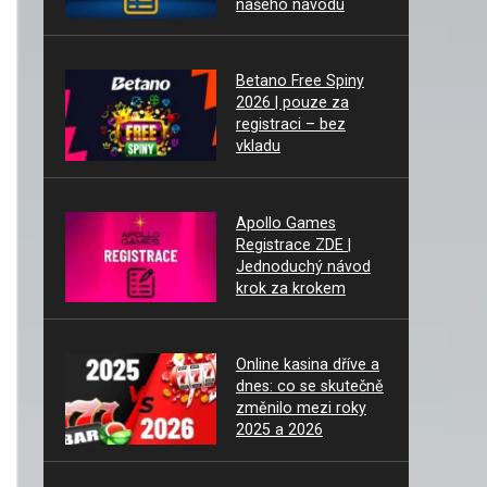
našeho návodu
Betano Free Spiny
2026 | pouze za
registraci – bez
vkladu
Apollo Games
Registrace ZDE |
Jednoduchý návod
krok za krokem
Online kasina dříve a
dnes: co se skutečně
změnilo mezi roky
2025 a 2026