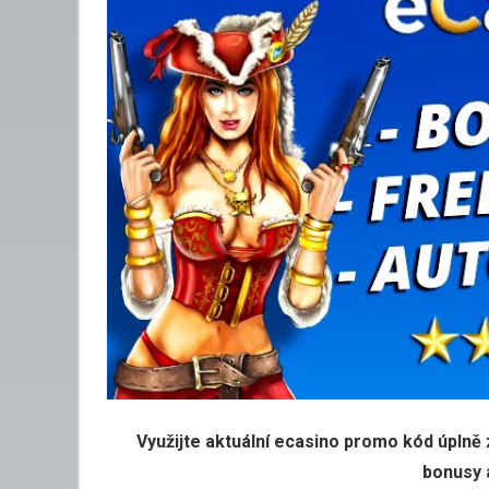
Využijte aktuální ecasino promo kód úplně
bonusy 