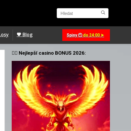
Losy
🧡 Blog
Spiny 🕙
do 24:00 ➤
🐦‍🔥 Nejlepší casino BONUS 2026: