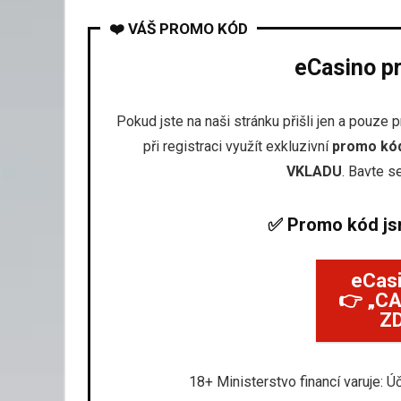
❤️ VÁŠ PROMO KÓD
eCasino p
Pokud jste na naši stránku přišli jen a pouze 
při registraci využít exkluzivní
promo kód
VKLADU
. Bavte s
✅ Promo kód jsme
eCas
👉 „CA
Z
18+ Ministerstvo financí varuje: Ú