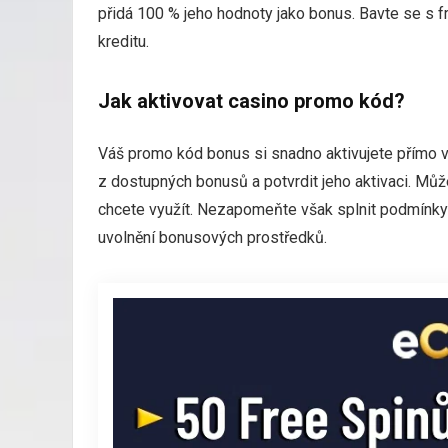
přidá 100 % jeho hodnoty jako bonus. Bavte se s fr
kreditu.
Jak aktivovat casino promo kód?
Váš promo kód bonus si snadno aktivujete přímo v
z dostupných bonusů a potvrdit jeho aktivaci. Může
chcete využít. Nezapomeňte však splnit podmínk
uvolnění bonusových prostředků.