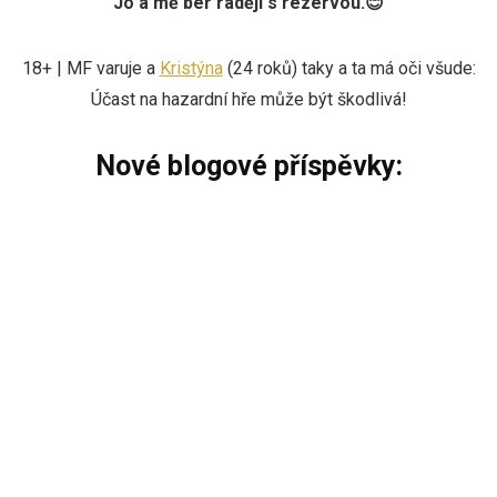
Jo a mě ber raději s rezervou.😊
18+ | MF varuje a
Kristýna
(24 roků) taky a ta má oči všude:
Účast na hazardní hře může být škodlivá!
Nové blogové příspěvky: