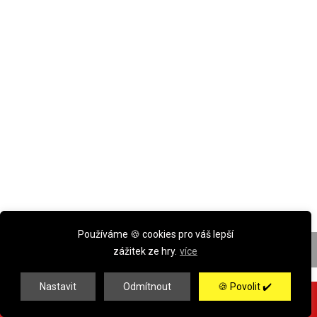
Používáme 🍪 cookies pro váš lepší
zážitek ze hry.
více
Nastavit
Odmítnout
🍪 Povolit ✔️
👉 666 Spinů ZDARMA ✅ Kód: "casino777" ➤➤