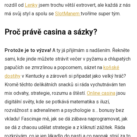
rozdíl od
Lenky
jsem trochu větší extrovert, ale každá z nás
má svůj styl a spolu se
SlotManem
tvoříme super tým.
Proč právě casina a sázky?
Protože je to výzva!
A ty já přijímám s nadšením. Řekněte
sami, kde jinde můžete strávit večer v pyžamu a chlupatých
papučích se zmrzlinou a popcornem, sázet na
koňské
dostihy
v Kentucky a zároveň si připadat jako velký hráč?
Kromě těchto delikátních snacků si ráda vychutnávám ten
mix odvahy, strategie, rozumu a štěstí.
Online casina
jsou
digitální světy, kde se potkává matematika s iluzí,
rozvážnost s adrenalinem a psychologie s… bonusy bez
vkladu! Fascinuje mě, jak se dá zábava naprogramovat, jak
se dá z chaosu udělat strategie a z kliknutí zážitek. Ráda
rozkrývám, co je jen lákadlo do pasti a co naopak stojí za to,