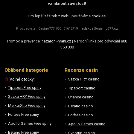
vzniknout závislost!
Pro lepší zážitek z webu používáme
cookies
.
Provozovatel: Casino777, IČO: 01612719 ·
redakce@casino777.cz
Pomoc a prevence:
hazardni-hrani.cz
| Národní linka pro odvykání
800
350 000
Oblíbené kategorie
Recenze casin
🍋
Volné otočky:
Sazka HRY casino
Tipsport Free spiny
Tipsport casino
Sazka HRY Free spiny
Chance casino
MerkurXtip Free spiny
Betano casino
Forbes Free spiny
Forbes casino
Apollo Games Free spiny
Apollo Games casino
Betano Free spiny
Synottip casino