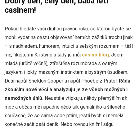
Dobrý den, celý den, bába letí
casinem!
Pokud hledáte vaši druhou pravou ruku, se kterou byste se
mohli vydat na cestu objevování herních zážitků trochu jinak
– s nadhledem, humorem, intuicí a selským rozumem – těší
mě, říkejte mi Kristýno a tady je můj
casino blog
. Jsem
mladá (určitě věčně), ztřeštěná rozumbrada s ostrým
jazykem i lokty, mazaným instinktem a bystrým úsudkem.
Duší napůl Sheldon Cooper a napůl Phoebe z Přátel.
Ráda
zkouším nové věci a analyzuju je ze všech možných i
nemožných úhlů.
Neustále vtipkuju, někdy přemýšlím až
moc a občas mě napadne něco tak geniálního a šíleného
současně, že se sama sebe ptám, jestli bych si neměla
konečně začít psát deník. Nebo rovnou knižní ságu.