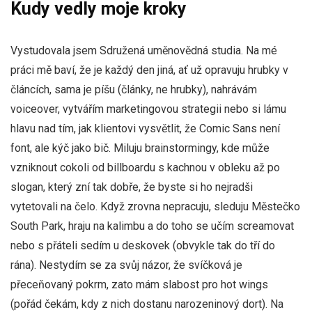
Kudy vedly moje kroky
Vystudovala jsem Sdružená uměnovědná studia. Na mé
práci mě baví, že je každý den jiná, ať už opravuju hrubky v
článcích, sama je píšu (články, ne hrubky), nahrávám
voiceover, vytvářím marketingovou strategii nebo si lámu
hlavu nad tím, jak klientovi vysvětlit, že Comic Sans není
font, ale kýč jako bič. Miluju brainstormingy, kde může
vzniknout cokoli od billboardu s kachnou v obleku až po
slogan, který zní tak dobře, že byste si ho nejradši
vytetovali na čelo. Když zrovna nepracuju, sleduju Městečko
South Park, hraju na kalimbu a do toho se učím screamovat
nebo s přáteli sedím u deskovek (obvykle tak do tří do
rána). Nestydím se za svůj názor, že svíčková je
přeceňovaný pokrm, zato mám slabost pro hot wings
(pořád čekám, kdy z nich dostanu narozeninový dort). Na