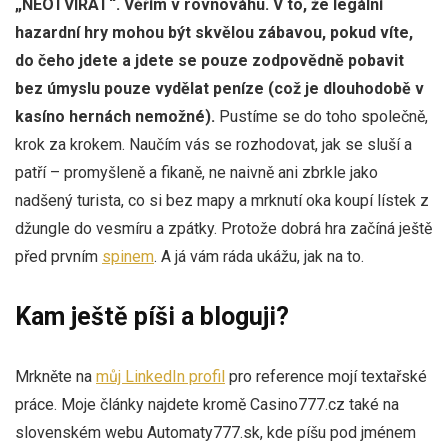
„NEOTVÍRAT“.
Věřím v rovnováhu. V to, že legální
hazardní hry mohou být skvělou zábavou, pokud víte,
do čeho jdete a jdete se pouze zodpovědně pobavit
bez úmyslu pouze vydělat peníze (což je dlouhodobě v
kasíno hernách nemožné).
Pustíme se do toho společně,
krok za krokem. Naučím vás se rozhodovat, jak se sluší a
patří – promyšleně a fikaně, ne naivně ani zbrkle jako
nadšený turista, co si bez mapy a mrknutí oka koupí lístek z
džungle do vesmíru a zpátky. Protože dobrá hra začíná ještě
před prvním
spinem
. A já vám ráda ukážu, jak na to.
Kam ještě píši a bloguji?
Mrkněte na
můj LinkedIn profil
pro reference mojí textařské
práce. Moje články najdete kromě Casino777.cz také na
slovenském webu Automaty777.sk, kde píšu pod jménem