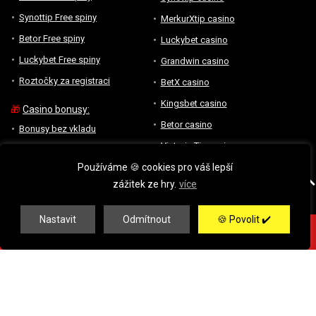
Synottip Free spiny
MerkurXtip casino
Betor Free spiny
Luckybet casino
Luckybet Free spiny
Grandwin casino
Roztočky za registraci
BetX casino
Kingsbet casino
🎁
Casino bonusy:
Betor casino
Bonusy bez vkladu
Victoria Tip casino
Bonusy za registraci
Magic Planet casino
Používáme 🍪 cookies pro váš lepší
Bonusy za vklad
zážitek ze hry.
více
Maxa casino
Peněžní bonus
Přehled online casin
Casino BONUSOMAT
Nastavit
Odmítnout
🍪 Povolit ✔️
Nové české casino
👉 666 Spinů ZDARMA ✅ Kód: "casino777" ➤➤
Bonusové MISE
Vegas casino
Sazka HRY bonusy
Casino zdarma
Tipsport bonusy
Betano bonusy
Online loterie