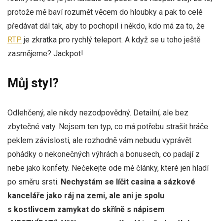
protože mě baví rozumět věcem do hloubky a pak to celé
předávat dál tak, aby to pochopil i někdo, kdo má za to, že
RTP
je zkratka pro rychlý teleport. A když se u toho ještě
zasmějeme? Jackpot!
Můj styl?
Odlehčený, ale nikdy nezodpovědný. Detailní, ale bez
zbytečné vaty. Nejsem ten typ, co má potřebu strašit hráče
peklem závislosti, ale rozhodně vám nebudu vyprávět
pohádky o nekonečných výhrách a bonusech, co padají z
nebe jako konfety. Nečekejte ode mě články, které jen hladí
po směru srsti.
Nechystám se líčit casina a sázkové
kanceláře jako ráj na zemi, ale ani je spolu
s kostlivcem zamykat do skříně s nápisem