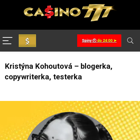
Spiny 🕙
do 24:00 ➤
Kristýna Kohoutová – blogerka,
copywriterka, testerka