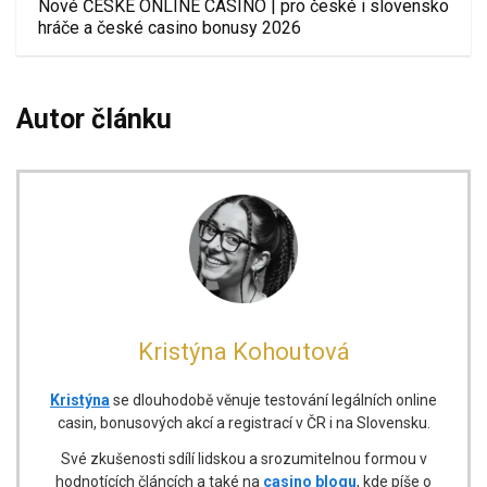
Nové ČESKÉ ONLINE CASINO | pro české i slovensko
hráče a české casino bonusy 2026
Autor článku
Kristýna Kohoutová
Kristýna
se dlouhodobě věnuje testování legálních online
casin, bonusových akcí a registrací v ČR i na Slovensku.
Své zkušenosti sdílí lidskou a srozumitelnou formou v
hodnotících článcích a také na
casino blogu
, kde píše o