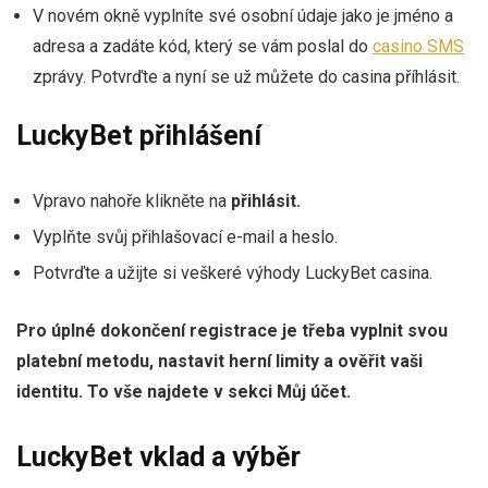
V novém okně vyplníte své osobní údaje jako je jméno a
adresa a zadáte kód, který se vám poslal do
casino SMS
zprávy. Potvrďte a nyní se už můžete do casina příhlásit.
LuckyBet přihlášení
Vpravo nahoře klikněte na
přihlásit.
Vyplňte svůj přihlašovací e-mail a heslo.
Potvrďte a užijte si veškeré výhody LuckyBet casina.
Pro úplné dokončení registrace je třeba vyplnit svou
platební metodu, nastavit herní limity a ověřit vaši
identitu. To vše najdete v sekci Můj účet.
LuckyBet vklad a výběr