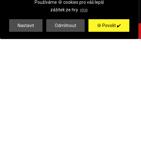
Používáme 🍪 cookies pro váš lepší
MerkurXtip bonusy
Online loterie
zážitek ze hry.
více
Fortuna bonusy
Sportka systémová sázka
Nastavit
Odmítnout
🍪 Povolit ✔️
Stírací losy
👉 666 Spinů ZDARMA ✅ Kód: "casino777" ➤➤
Nejlepší stírací losy
Sazka stírací losy
Korunka (Maxa) stírací losy
Promo kódy
Hrací automaty
Sazka HRY promo kód
Automaty zdarma
Forbes promo kód
Automaty za peníze
Tipsport promo kód
Automaty přes kredit
Betano promo kód
Automaty bez vkladu
Chance promo kód
Automaty 81
Apollo Games promo kód
Tipsport automaty