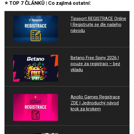
⭐ TOP 7 ČLÁNKŮ | Co zajímá ostatní:
Tipsport REGISTRACE Online
| Registrujte se dle našeho
návodu
Betano Free Spiny 2026 |
pouze za registraci – bez
vkladu
Apollo Games Registrace
ZDE | Jednoduchý návod
krok za krokem