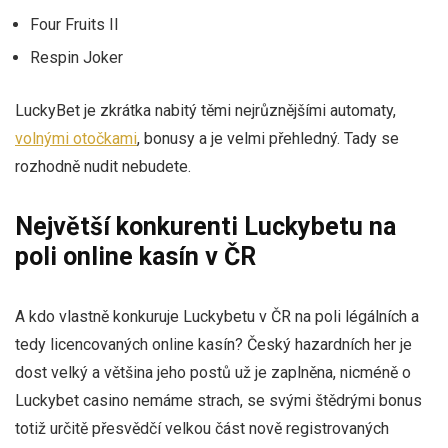
Four Fruits II
Respin Joker
LuckyBet je zkrátka nabitý těmi nejrůznějšími automaty,
volnými otočkami
, bonusy a je velmi přehledný. Tady se
rozhodně nudit nebudete.
Největší konkurenti Luckybetu na
poli online kasín v ČR
A kdo vlastně konkuruje Luckybetu v ČR na poli légálních a
tedy licencovaných online kasín? Český hazardních her je
dost velký a většina jeho postů už je zaplněna, nicméně o
Luckybet casino nemáme strach, se svými štědrými bonus
totiž určitě přesvědčí velkou část nově registrovaných