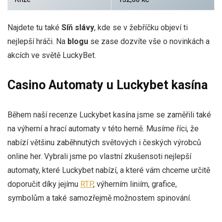
Najdete tu také
Síň slávy
, kde se v žebříčku objeví ti
nejlepší hráči. Na
blogu
se zase dozvíte vše o novinkách a
akcích ve světě LuckyBet.
Casino Automaty u Luckybet kasína
Během naší recenze Luckybet kasína jsme se zaměřili také
na výherní a hrací automaty v této herně. Musíme říci, že
nabízí většinu zaběhnutých světových i českých výrobců
online her. Vybrali jsme po vlastní zkušensoti nejlepší
automaty, které Luckybet nabízí, a které vám chceme určitě
doporučit díky jejímu
RTP
, výherním liniím, grafice,
symbolům a také samozřejmě možnostem spinování.