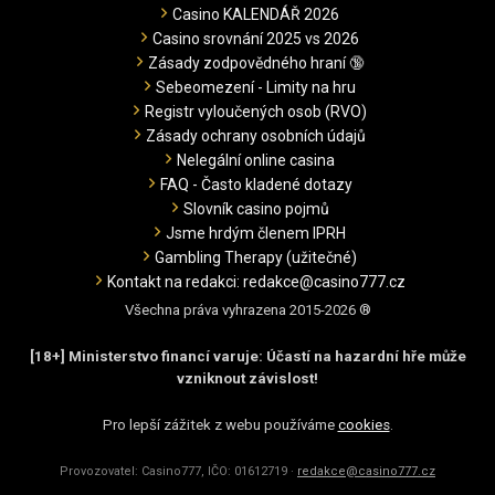
Casino KALENDÁŘ 2026
Casino srovnání 2025 vs 2026
Zásady zodpovědného hraní 🔞
Sebeomezení - Limity na hru
Registr vyloučených osob (RVO)
Zásady ochrany osobních údajů
Nelegální online casina
FAQ - Často kladené dotazy
Slovník casino pojmů
Jsme hrdým členem IPRH
Gambling Therapy (užitečné)
Kontakt na redakci: redakce@casino777.cz
Všechna práva vyhrazena 2015-2026 ®
[18+] Ministerstvo financí varuje: Účastí na hazardní hře může
vzniknout závislost!
Pro lepší zážitek z webu používáme
cookies
.
Provozovatel: Casino777, IČO: 01612719 ·
redakce@casino777.cz