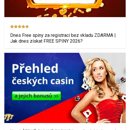
Dnes Free spiny za registraci bez vkladu ZDARMA |
Jak dnes získat FREE SPINY 2026?