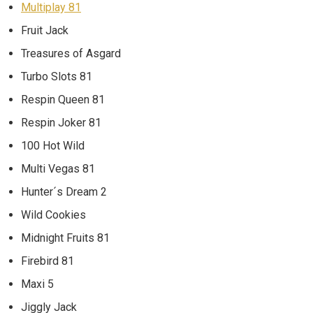
Multiplay 81
Fruit Jack
Treasures of Asgard
Turbo Slots 81
Respin Queen 81
Respin Joker 81
100 Hot Wild
Multi Vegas 81
Hunter´s Dream 2
Wild Cookies
Midnight Fruits 81
Firebird 81
Maxi 5
Jiggly Jack