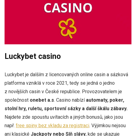
Luckybet casino
Luckybet je dalším z licencovaných online casin a sázková
platforma vzniklá v roce 2021, tedy se jedná o jedno
z novějších casin v České republice. Provozovatelem je
společnost
onebet a.s
. Casino nabízí
automaty, poker,
stolní hry, ruletu, sportovní sázky a další škálu zábavy.
Najdete zde spoustu uvítacích a jiných bonusů, jako jsou
např.
free spiny bez vkladu za registraci
. Výjimkou nejsou
ani klasické
Jackpoty nebo Síň slávy
, kde se ukazuje