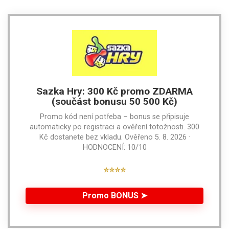
Sazka Hry: 300 Kč promo ZDARMA
(součást bonusu 50 500 Kč)
Promo kód není potřeba – bonus se připisuje
automaticky po registraci a ověření totožnosti. 300
Kč dostanete bez vkladu. Ověřeno 5. 8. 2026 ·
HODNOCENÍ: 10/10
⭐⭐⭐⭐
Promo BONUS ➤