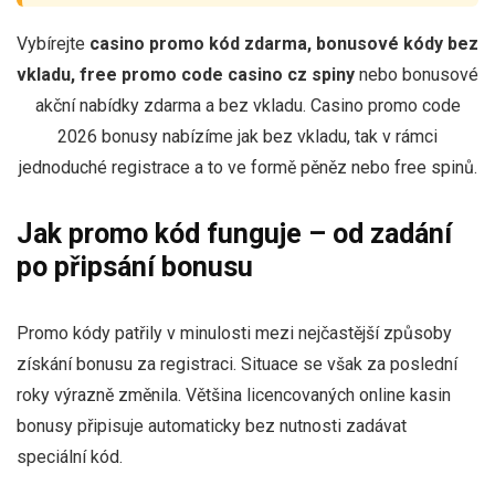
Vybírejte
casino promo kód zdarma, bonusové kódy bez
vkladu, free promo code casino cz spiny
nebo bonusové
akční nabídky zdarma a bez vkladu. Casino promo code
2026 bonusy nabízíme jak bez vkladu, tak v rámci
jednoduché registrace a to ve formě pěněz nebo free spinů.
Jak promo kód funguje – od zadání
po připsání bonusu
Promo kódy patřily v minulosti mezi nejčastější způsoby
získání bonusu za registraci. Situace se však za poslední
roky výrazně změnila. Většina licencovaných online kasin
bonusy připisuje automaticky bez nutnosti zadávat
speciální kód.