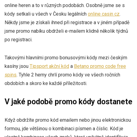
online heren a to v různých podobách. Osobně jsme se s
kódy setkali u všech v Česku legálních
online casin cz
.
Někdy jsme je získali ihned při registrace a v jiném případě
jsme promo nabíku obdrželi e-mailem klidně několik týdnů
po registraci.
Takovými hlavními promo bonusovými kódy mezi českým
kasíny jsou
Tipsport akční kód
a
Betano promo code free
spins
. Tyhle 2 herny chrlí promo kódy ve všech ročních
obdobích a skoro ke každé příležitosti.
V jaké podobě promo kódy dostanete
Když obdržíte promo kód emailem nebo jinou elektronickou
formou, jde většinou o kombinaci písmen a číslic. Kód je