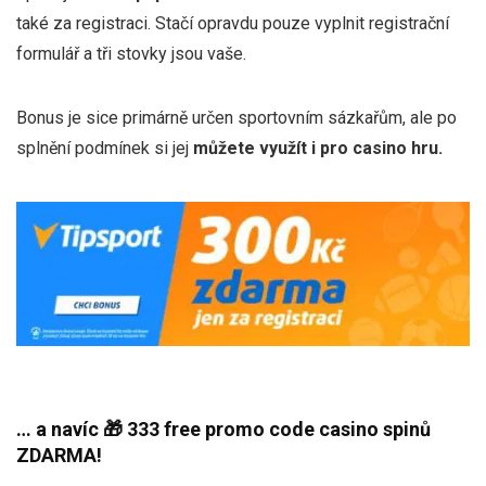
také za registraci. Stačí opravdu pouze vyplnit registrační
formulář a tři stovky jsou vaše.
Bonus je sice primárně určen sportovním sázkařům, ale po
splnění podmínek si jej
můžete využít i pro casino hru.
… a navíc 🎁 333 free promo code casino spinů
ZDARMA!