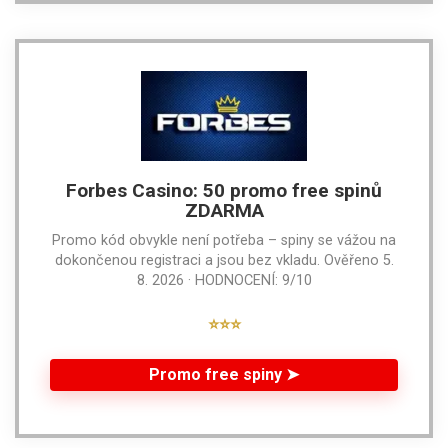
Forbes Casino: 50 promo free spinů
ZDARMA
Promo kód obvykle není potřeba – spiny se vážou na
dokončenou registraci a jsou bez vkladu. Ověřeno 5.
8. 2026 · HODNOCENÍ: 9/10
⭐⭐⭐
Promo free spiny ➤