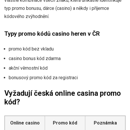
vlastně kombinace všech znaků, která unikátně identifikuje
typ promo bonusu, dárce (casino) a někdy i příjemce
kódového zvýhodnění.
Typy promo kódů casino heren v ČR
promo kód bez vkladu
casino bonus kód zdarma
akční věrnostní kód
bonusový promo kód za registraci
Vyžadují česká online casina promo
kód?
Online casino
Promo kód
Poznámka