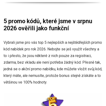
5 promo kódů, které jsme v srpnu
2026 ověřili jako funkční
Vybrali jsme pro vás top 5 nejlepších a nejštědřejších promo
kód nabídek pro rok 2026. Nebojte se ješ využít všechny a
to i přesto, že jsou některé z nich pouze za registraci,
zdarma, bez vkladu ale není potřeba žádný kód. Přesně tak,
jedná se o akční promo nabídku, kde můžete vložit svůj kód,
který máte, ale nemusíte, protože bonus stejně získáte a to
většinou ve 100% hodnoty.