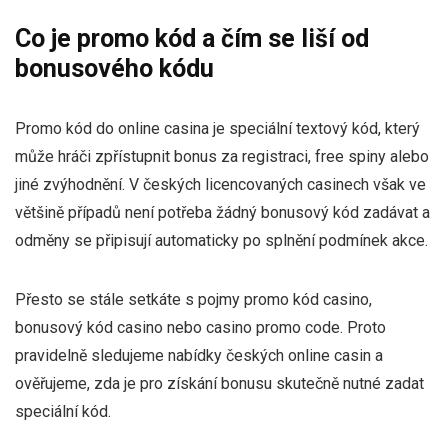
Co je promo kód a čím se liší od
bonusového kódu
Promo kód do online casina je speciální textový kód, který
může hráči zpřístupnit bonus za registraci, free spiny alebo
jiné zvýhodnění. V českých licencovaných casinech však ve
většině případů není potřeba žádný bonusový kód zadávat a
odměny se připisují automaticky po splnění podmínek akce.
Přesto se stále setkáte s pojmy promo kód casino,
bonusový kód casino nebo casino promo code. Proto
pravidelně sledujeme nabídky českých online casin a
ověřujeme, zda je pro získání bonusu skutečně nutné zadat
speciální kód.