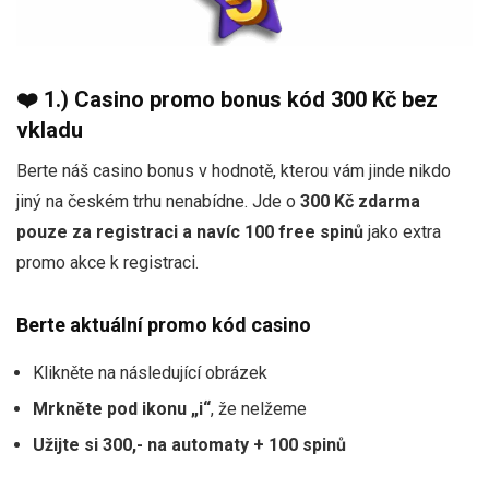
❤️️ 1.) Casino promo bonus kód 300 Kč bez
vkladu
Berte náš casino bonus v hodnotě, kterou vám jinde nikdo
jiný na českém trhu nenabídne. Jde o
300 Kč zdarma
pouze za registraci a navíc 100 free spinů
jako extra
promo akce k registraci.
Berte aktuální promo kód casino
Klikněte na následující obrázek
Mrkněte pod ikonu „i“
, že nelžeme
Užijte si 300,- na automaty + 100 spinů