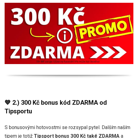
💙 2.) 300 Kč bonus kód ZDARMA od
Tipsportu
S bonusovými hotovostmi se rozsypal pytel. Dalším naším
tipem je totiž
Tipsport bonus 300 Kč také ZDARMA
a