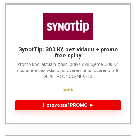
SynotTip: 300 Kč bez vkladu + promo
free spiny
Promo kód: aktuální znění právě ověřujeme. 300 Kč
dostanete bez vkladu po ověření účtu. Ověřeno 5. 8.
2026 · HODNOCENÍ: 9/10
⭐⭐⭐
Hotovostní PROMO ➤