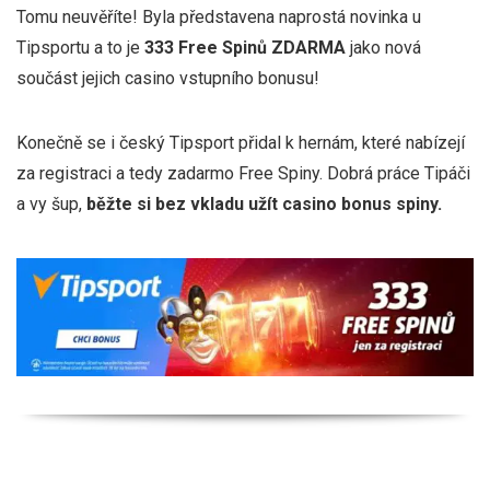
Tomu neuvěříte! Byla představena naprostá novinka u
Tipsportu a to je
333 Free Spinů ZDARMA
jako nová
součást jejich casino vstupního bonusu!
Konečně se i český Tipsport přidal k hernám, které nabízejí
za registraci a tedy zadarmo Free Spiny. Dobrá práce Tipáči
a vy šup,
běžte si bez vkladu užít casino bonus spiny.