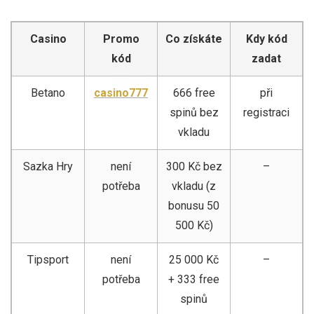
Casino
Promo
Co získáte
Kdy kód
kód
zadat
Betano
casino777
666 free
při
spinů bez
registraci
vkladu
Sazka Hry
není
300 Kč bez
–
potřeba
vkladu (z
bonusu 50
500 Kč)
Tipsport
není
25 000 Kč
–
potřeba
+ 333 free
spinů