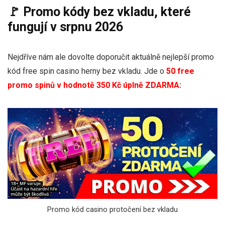
🚩 Promo kódy bez vkladu, které
fungují v srpnu 2026
Nejdříve nám ale dovolte doporučit aktuálně nejlepší promo
kód free spin casino herny bez vkladu. Jde o
50 free
promo spinů v hodnotě 350 Kč úplně ZDARMA:
Promo kód casino protočení bez vkladu