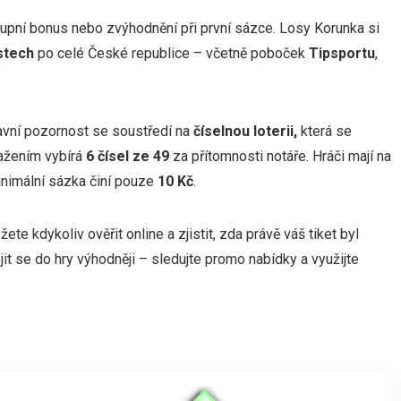
upní bonus nebo zvýhodnění při první sázce. Losy Korunka si
stech
po celé České republice – včetně poboček
Tipsportu
,
lavní pozornost se soustředí na
číselnou loterii,
která se
tažením vybírá
6 čísel ze 49
za přítomnosti notáře. Hráči mají na
inimální sázka činí pouze
10 Kč
.
ete kdykoliv ověřit online a zjistit, zda právě váš tiket byl
t se do hry výhodněji – sledujte promo nabídky a využijte