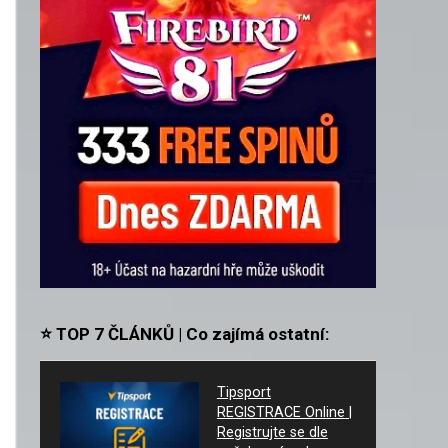
⭐ TOP 7 ČLÁNKŮ | Co zajímá ostatní:
Tipsport
REGISTRACE Online |
Registrujte se dle