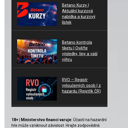
Betano Kurzy |
Aktuální kurzová
nabídka a kurzový
lístek
Betano kontrola
tiketu | Ověřte
výsledky, tipy a vaší
výhru
RVO – Registr
vyloučených osob | z
hazardu (Rejstřík ČR)
18+ | Ministerstvo financí varuje:
Účastí na hazardní
hře může vzniknout závislost. Hrajte zodpovědně.