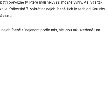
patří převážně ty, které mají nejvyšší možné výhry. Asi vás tak
ko je Královská 7. Vyhrát na nejoblíbenějších losech od Korunky
ná suma.
i nejoblíbenější nejenom podle nás, ale jsou tak uvedené i na