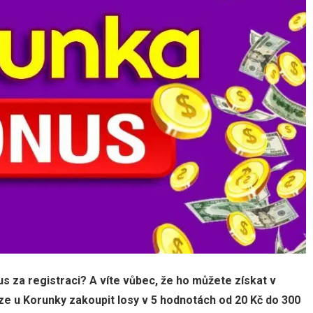
s za registraci? A víte vůbec, že ho můžete získat v
ze u Korunky zakoupit losy v 5 hodnotách od 20 Kč do 300