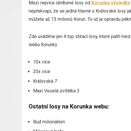
Mezi nejvíce oblíbené losy od
Korunka výsledky
nepřekvapí, že se jedná hlavně o Královské losy ja
můžete až 13 milionů Korun. To už je opravdu pěk
Zde uvádíme jen 4 top stírací losy, které patří mez
webu Korunky
10x více
20x více
Královská 7
Maxi Veselá zvířátka 3
Ostatní losy na Korunka webu:
Buď milionářem