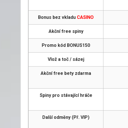
Bonus bez vkladu
CASINO
Akční free spiny
Promo kód BONUS150
Vlož a toč / sázej
Akční free bety zdarma
Spiny pro stávající hráče
Další odměny (Př. VIP)