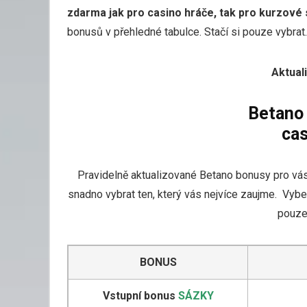
zdarma jak pro casino hráče, tak pro kurzové 
bonusů v přehledné tabulce. Stačí si pouze vybrat.
Aktual
Betano
cas
Pravidelně aktualizované Betano bonusy pro vás 
snadno vybrat ten, který vás nejvíce zaujme. Vybe
pouze 
BONUS
Vstupní bonus
SÁZKY