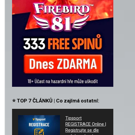
⭐ TOP 7 ČLÁNKŮ | Co zajímá ostatní:
Tipsport
REGISTRACE Online |
Registrujte se dle