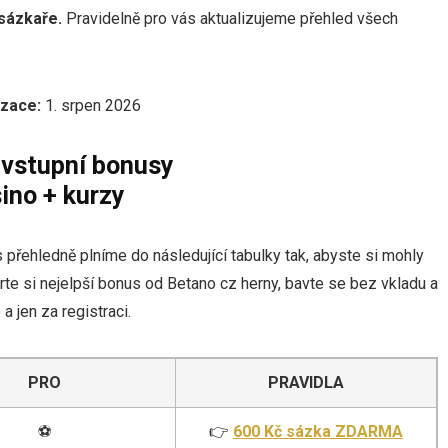
sázkaře.
Pravidelně pro vás aktualizujeme přehled všech
izace:
1. srpen 2026
 vstupní bonusy
ino + kurzy
přehledně plníme do následující tabulky tak, abyste si mohly
rte si nejelpší bonus od Betano cz herny, bavte se bez vkladu a
a jen za registraci.
PRO
PRAVIDLA
⚽
👉
600 Kč sázka ZDARMA