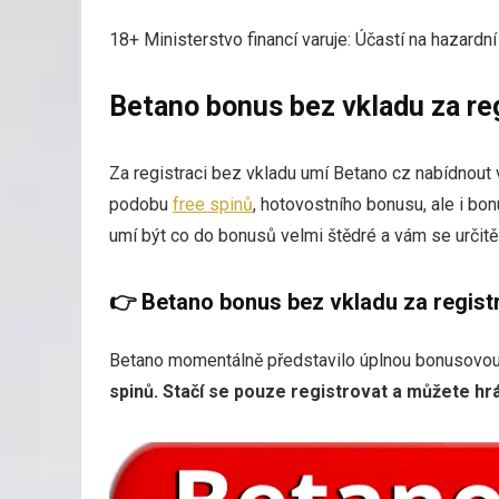
18+ Ministerstvo financí varuje: Účastí na hazardn
Betano bonus bez vkladu za reg
Za registraci bez vkladu umí Betano cz nabídnout
podobu
free spinů
, hotovostního bonusu, ale i bo
umí být co do bonusů velmi štědré a vám se určitě v
👉 Betano bonus bez vkladu za regist
Betano momentálně představilo úplnou bonusovo
spinů. Stačí se pouze registrovat a můžete hr