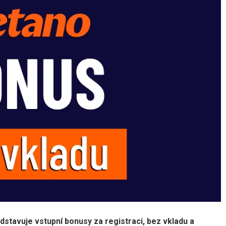
dstavuje vstupní bonusy za registraci, bez vkladu a