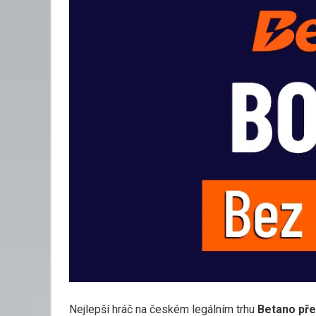
Nejlepší hráč na českém legálním trhu
Betano pře