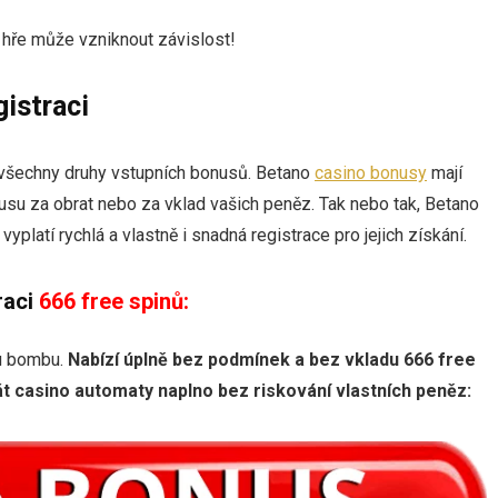
í hře může vzniknout závislost!
istraci
 všechny druhy vstupních bonusů. Betano
casino bonusy
mají
nusu za obrat nebo za vklad vašich peněz. Tak nebo tak, Betano
yplatí rychlá a vlastně i snadná registrace pro jejich získání.
raci
666 free spinů:
u bombu.
Nabízí úplně bez podmínek a bez vkladu 666 free
át casino automaty naplno bez riskování vlastních peněz: