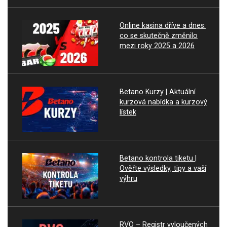
Online kasina dříve a dnes:
co se skutečně změnilo
mezi roky 2025 a 2026
Betano Kurzy | Aktuální
kurzová nabídka a kurzový
lístek
Betano kontrola tiketu |
Ověřte výsledky, tipy a vaší
výhru
RVO – Registr vyloučených