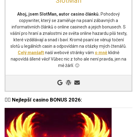
SlotMan
Ahoj, jsem SlotMan, autor casino článků.
Pohodový
copywriter, který se zaměřuje na psaní zábavných a
informativních článků o online casinech a jejich bonusech. S
vášní pro hraní a znalostmi ze světa online hazardu píši texty,
které vzdělávají a snad i baví. Kromě psaní se věnuji točení
slotů u legálních casin a odpovídám na otázky mých čtenářů.
Celý manšaft
naší webové stránky vám
o mně
klidně
napovídá šílené věci! Vůbec nic z toho ale není pravda, jen na
mě žárlí. 🙂
🐦‍🔥 Nejlepší casino BONUS 2026: