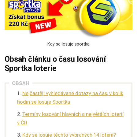
Kdy se losuje sportka
Obsah článku o času losování
Sportka loterie
OBSAH
Nejčastěji vyhledávané dotazy na čas, v kolik
hodin se losuje Sportka
Termíny losování hlavních a největších loterií
v ČR
Kdy se losuje těchto vybraných 14 loterií?