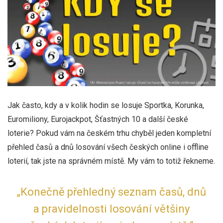
Jak často, kdy a v kolik hodin se losuje Sportka, Korunka,
Euromiliony, Eurojackpot, Šťastných 10 a další české
loterie? Pokud vám na českém trhu chyběl jeden kompletní
přehled časů a dnů losování všech českých online i offline
loterií, tak jste na správném místě. My vám to totiž řekneme.
„Konečně přehledný seznam časů, dnů
a pravidelnosti losování většiny