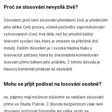
Proč se slosování nevysílá živě?
Důvodem, proč není slosování přenášeno živě, je především
jeho délka. Celý proces, včetně pečlivého zaprotokolování
vylosovaných čísel, trvá déle, než by umožnil běžný
televizní vysílací čas, který je omezen na přibližně dvě
minuty. Dalším důvodem je i vysoká hladina hluku u
losovacích zařízení, která by znesnadnila komentování
losování přímo během jeho průběhu. Z tohoto důvodu je
hlasový komentář přidáván až následně.
Mohu se přijít podívat na losování osobně?
no, zájemci mají možnost zúčastnit se natáčení slosování
přímo ve Studiu Pokrok. Z důvodu bezpečnosti však není
dovoleno pořizovat fotografie ani videa, proto se