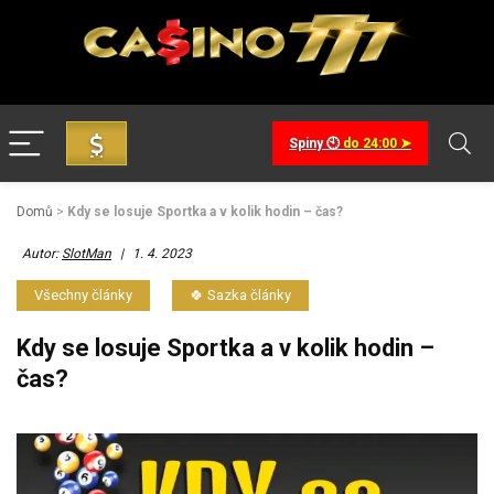
Spiny 🕙
do 24:00 ➤
Domů
>
Kdy se losuje Sportka a v kolik hodin – čas?
Autor:
SlotMan
|
1. 4. 2023
Všechny články
🍀 Sazka články
Kdy se losuje Sportka a v kolik hodin –
čas?