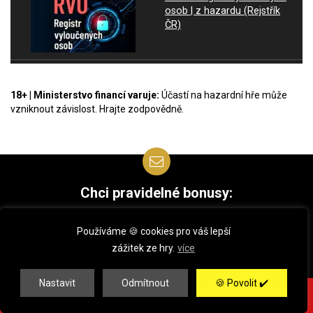
osob | z hazardu (Rejstřík
ČR)
18+ | Ministerstvo financí varuje:
Účastí na hazardní hře může
vzniknout závislost. Hrajte zodpovědně.
Chci pravidelné bonusy:
🍉 SPINY | 🍋 BONUSY | 🍒 KÓDY
Používáme 🍪 cookies pro váš lepší
zážitek ze hry.
více
Nastavit
Odmítnout
🍪 Povolit ✔️
AKCE! 🔥 50 spinů BEZ VKLADU ✅ ➤➤