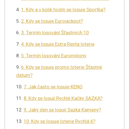
1. Kdy a v kolik hodin se losuje Sportka?
2. Kdy se losuje Eurojackpot?
3. Termín losování Šťastných 10
4. Kdy se losuje Extra Renta loterie
5. Termín losování Euromiliony
6. Kdy se losuje promo loterie Šťastné
datum?
7. Jak často se losuje KENO
8. Kdy se losují Rychlé Kačky SAZKA?
9. Jaký den se losují Sazka Kameny?
10. Kdy se losuje loterie Rychlá 6?