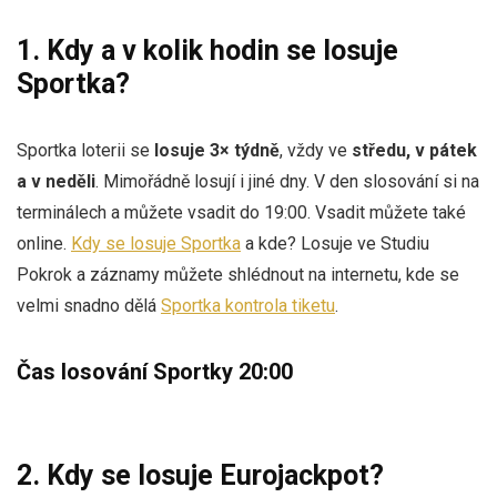
1. Kdy a v kolik hodin se losuje
Sportka?
Sportka loterii se
losuje 3× týdně
, vždy ve
středu, v pátek
a v neděli
. Mimořádně losují i jiné dny. V den slosování si na
terminálech a můžete vsadit do 19:00. Vsadit můžete také
online.
Kdy se losuje Sportka
a kde? Losuje ve Studiu
Pokrok a záznamy můžete shlédnout na internetu, kde se
velmi snadno dělá
Sportka kontrola tiketu
.
Čas losování Sportky 20:00
2. Kdy se losuje Eurojackpot?