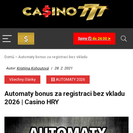
Spiny 🕙
do 24:00 ➤
Domů
>
Automaty bonus za registraci bez vkladu
Autor:
Kristýna Kohoutová
|
28. 2. 2021
Všechny články
🧮 AUTOMATY 2026
Automaty bonus za registraci bez vkladu
2026 | Casino HRY