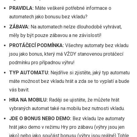
PRAVIDLA:
Máte veškeré potřebné informace o
automatech jako bonusu bez vkladu?
ZÁBAVA:
Na automatech nelze dlouhodobě vyhrávat,
měly by být pouze zábavou a ne závislostí!
PROTÁČECÍ PODMÍNKA:
Všechny automaty bez vkladu
jsou jako bonus, který má VŽDY stanovenou protáčecí
podmínku pro případnou výhru!
TYP AUTOMATU:
Nejdříve si zjistěte, jaký typ automatu
máte možnost bez vkladu hrát a zda se to vyplatí a bude
vás bavit.
HRA NA MOBILU:
Raději se ujistěte, že můžete hrát
vybraných automat také na mobilu bez nutnosti vkladu.
JDE O BONUS NEBO DEMO:
Bez vkladu lze automaty
hrát jako demo v režimu Hry pro zábavu (výhry jsou jen
jako) nebo jako součást bonusu (výhry jsou reálné) Tohle