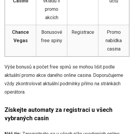
Casino
vkladu v
účtu
promo
akcích
Chance
Bonusové
Registrace
Promo
Vegas
free spiny
nabídka
casina
Výše bonusů a počet free spinů se mohou lišit podle
aktuální promo akce daného online casina. Doporučujeme
vždy zkontrolovat aktuální podmínky přímo na stránkách
operátora.
Získejte automaty za registraci u všech
vybraných casin
Náš tip:
Zaregistrujte se u všech níže uvedených online