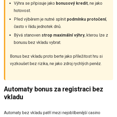
Výhra se připisuje jako
bonusový kredit
, ne jako
hotovost.
Před výběrem je nutné splnit
podmínku protočení
,
často v řádu jednotek dnů.
Bývá stanoven
strop maximální výhry
, kterou lze z
bonusu bez vkladu vybrat.
Bonus bez vkladu proto berte jako příležitost hru si
vyzkoušet bez rizika, ne jako zdroj rychlých peněz.
Automaty bonus za registraci bez
vkladu
Automaty bez vkladu patří mezi nejoblíbenější casino