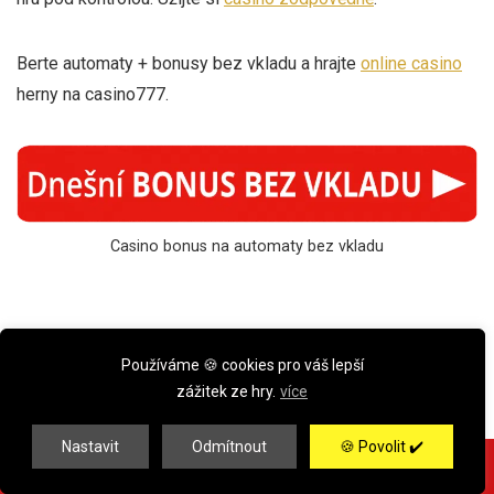
Berte automaty + bonusy bez vkladu a hrajte
online casino
herny na casino777.
Casino bonus na automaty bez vkladu
Čtěte další články jako automaty bez
Používáme 🍪 cookies pro váš lepší
nutnosti vkladu za registraci
zážitek ze hry.
více
Nastavit
Odmítnout
🍪 Povolit ✔️
👉 666 Spinů ZDARMA ✅ Kód: "casino777" ➤➤