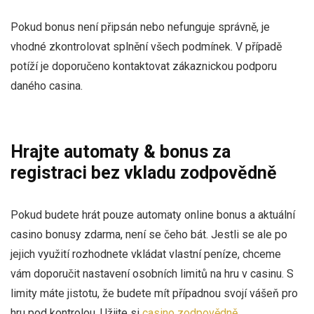
Pokud bonus není připsán nebo nefunguje správně, je
vhodné zkontrolovat splnění všech podmínek. V případě
potíží je doporučeno kontaktovat zákaznickou podporu
daného casina.
Hrajte automaty & bonus za
registraci bez vkladu zodpovědně
Pokud budete hrát pouze automaty online bonus a aktuální
casino bonusy zdarma, není se čeho bát. Jestli se ale po
jejich využití rozhodnete vkládat vlastní peníze, chceme
vám doporučit nastavení osobních limitů na hru v casinu. S
limity máte jistotu, že budete mít případnou svojí vášeň pro
hru pod kontrolou. Užijte si
casino zodpovědně
.