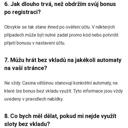
6. Jak dlouho trvá, než obdržím svůj bonus
po registraci?
Obvykle se tak stane ihned po ověření účtu. V některých
případech může být nutné zadat promo kód nebo potvrdit
přijetí bonusu v nastavení účtu.
7. Můžu hrát bez vkladů na jakékoli automaty
na vaší stránce?
Ne vždy. Casina většinou stanovují konkrétní automaty, na
které lze bonus bez vkladu využít. Tyto informace jsou vždy
uvedeny v pravidlech nabídky.
8. Co bych měl dělat, pokud mi nejde využít
sloty bez vkladu?