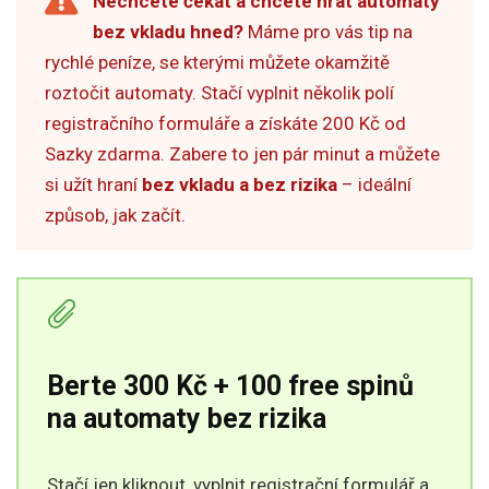
Nechcete čekat a chcete hrát automaty
bez vkladu hned?
Máme pro vás tip na
rychlé peníze, se kterými můžete okamžitě
roztočit automaty. Stačí vyplnit několik polí
registračního formuláře a získáte 200 Kč od
Sazky zdarma. Zabere to jen pár minut a můžete
si užít hraní
bez vkladu a bez rizika
– ideální
způsob, jak začít.
Berte 300 Kč + 100 free spinů
na automaty bez rizika
Stačí jen kliknout, vyplnit registrační formulář a