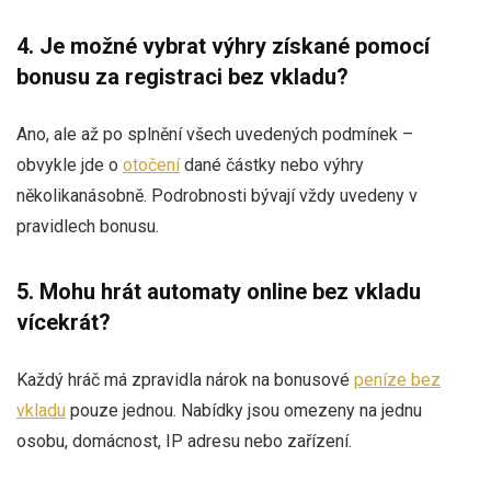
4. Je možné vybrat výhry získané pomocí
bonusu za registraci bez vkladu?
Ano, ale až po splnění všech uvedených podmínek –
obvykle jde o
otočení
dané částky nebo výhry
několikanásobně. Podrobnosti bývají vždy uvedeny v
pravidlech bonusu.
5. Mohu hrát automaty online bez vkladu
vícekrát?
Každý hráč má zpravidla nárok na bonusové
peníze bez
vkladu
pouze jednou. Nabídky jsou omezeny na jednu
osobu, domácnost, IP adresu nebo zařízení.