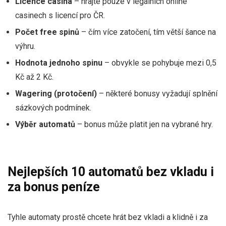
Licence casina
– hrajte pouze v legálních online
casinech s licencí pro ČR.
Počet free spinů
– čím více zatočení, tím větší šance na
výhru.
Hodnota jednoho spinu
– obvykle se pohybuje mezi 0,5
Kč až 2 Kč.
Wagering (protočení)
– některé bonusy vyžadují splnění
sázkových podmínek.
Výběr automatů
– bonus může platit jen na vybrané hry.
Nejlepších 10 automatů bez vkladu i
za bonus peníze
Tyhle automaty prostě chcete hrát bez vkladi a klidně i za