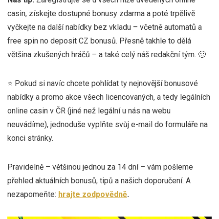
casin, získejte dostupné bonusy zdarma a poté trpělivě
vyčkejte na další nabídky bez vkladu – včetně automatů a
free spin no deposit CZ bonusů. Přesně takhle to dělá
většina zkušených hráčů – a také celý náš redakční tým. 🙂
⭐ Pokud si navíc chcete pohlídat ty nejnovější bonusové
nabídky a promo akce všech licencovaných, a tedy legálních
online casin v ČR (jiné než legální u nás na webu
neuvádíme), jednoduše vyplňte svůj e-mail do formuláře na
konci stránky.
Pravidelně – většinou jednou za 14 dní – vám pošleme
přehled aktuálních bonusů, tipů a našich doporučení. A
nezapomeňte:
hrajte zodpovědně
.