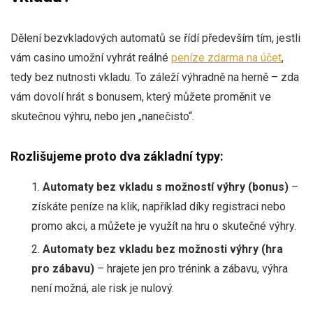
Dělení bezvkladových automatů se řídí především tím, jestli
vám casino umožní vyhrát reálné
peníze zdarma na účet
,
tedy bez nutnosti vkladu. To záleží výhradně na herně – zda
vám dovolí hrát s bonusem, který můžete proměnit ve
skutečnou výhru, nebo jen „nanečisto“.
Rozlišujeme proto dva základní typy:
Automaty bez vkladu s možností výhry (bonus)
–
získáte peníze na klik, například díky registraci nebo
promo akci, a můžete je využít na hru o skutečné výhry.
Automaty bez vkladu bez možnosti výhry (hra
pro zábavu)
– hrajete jen pro trénink a zábavu, výhra
není možná, ale risk je nulový.