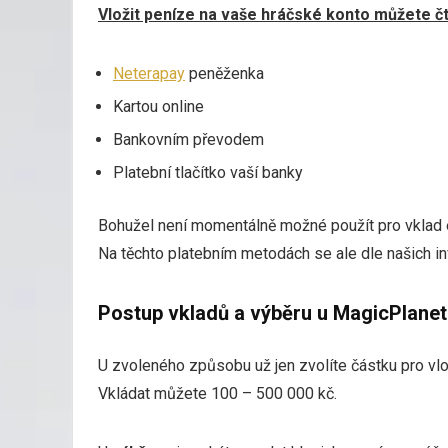
Vložit peníze na vaše hráčské konto můžete č
Neterapay
peněženka
Kartou online
Bankovním převodem
Platební tlačítko vaší banky
Bohužel není momentálně možné použít pro vklad
Na těchto platebním metodách se ale dle našich inf
Postup vkladů a výběru u MagicPlanet
U zvoleného způsobu už jen zvolíte částku pro vlo
Vkládat můžete 100 – 500 000 kč.