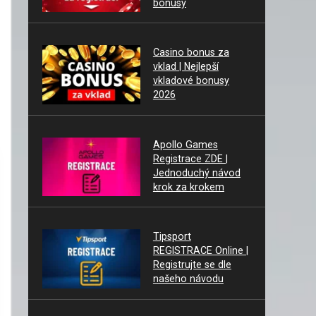
bonusy
Casino bonus za
vklad | Nejlepší
vkladové bonusy
2026
Apollo Games
Registrace ZDE |
Jednoduchý návod
krok za krokem
Tipsport
REGISTRACE Online |
Registrujte se dle
našeho návodu