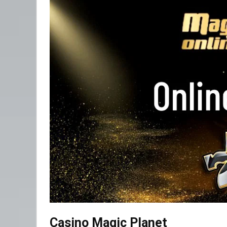
Casino Magic Planet