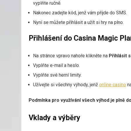
vyplňte ručně.
Nakonec zadejte kód, jenž vám přijde do SMS.
Nyní se můžete přihlásit a užít si hry na plno.
Přihlášení do Casina Magic Pla
Na stránce vpravo nahoře klikněte na
Přihlásit 
Vyplňte e-mail a heslo.
Vyplňte své herní limity.
Užívejte si všechny výhody, jenž
online casino
na
Podmínka pro využívání všech výhod je plně d
Vklady a výběry