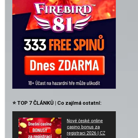
⭐ TOP 7 ČLÁNKŮ | Co zajímá ostatní:
Nové české online
casino bonus za
registraci 2026 | CZ