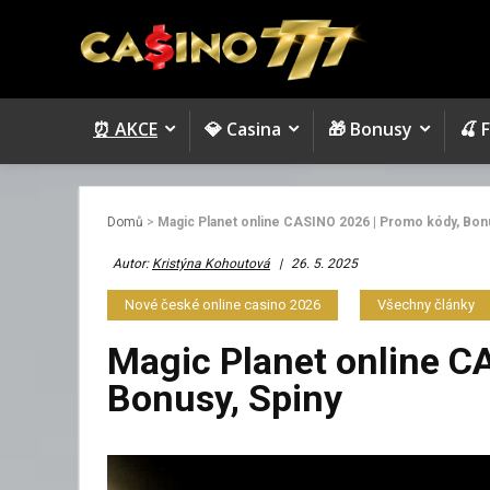
⏰ AKCE
💎 Casina
🎁 Bonusy
🍒 
Domů
>
Magic Planet online CASINO 2026 | Promo kódy, Bonu
Autor:
Kristýna Kohoutová
|
26. 5. 2025
Nové české online casino 2026
Všechny články
Magic Planet online C
Bonusy, Spiny