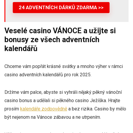
24 ADVENTNÍCH DÁRKŮ ZDARMA >>
Veselé casino VÁNOCE a užijte si
bonusy ze všech adventních
kalendářů
Chceme vám popřát krásné svátky a mnoho výher v rámci
casino adventních kalendářů pro rok 2025.
Držíme vám palce, abyste si vyhráli nějaký pěkný vánoční
casino bonus a udělali si pěkného casino Ježíška. Hrajte
prosím
kalendáře zodpovědně
a bez rizika. Casino by mělo
být nejenom na Vánoce zábavou a ne utrpením.