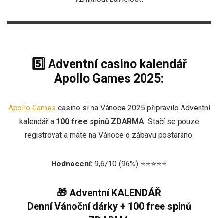
5️⃣ Adventní casino kalendář
Apollo Games 2025:
Apollo Games
casino si na Vánoce 2025 připravilo Adventní
kalendář a
100 free spinů ZDARMA.
Stačí se pouze
registrovat a máte na Vánoce o zábavu postaráno.
Hodnocení:
9,6/10 (96%) ⭐⭐⭐⭐⭐
🎁 Adventní KALENDÁŘ
Denní Vánoční dárky + 100 free spinů