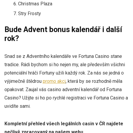
Christmas Plaza
Stry Frosty
Bude Advent bonus kalendář i další
rok?
Snad se z Adventního kalendáře ve Fortuna Casino stane
tradice. Rádi bychom si ho nejen my, ale především všichni
potenciální hráči Fortuny užili každý rok. Za nás se jedná o
výjimečně štědrou
promo akci
, která by se rozhodně měla
opakovat. Zaujal vás casino adventní kalendář od Fortuna
Casino? Užijte si ho po rychlé registraci ve Fortuna Casino a
uvidíte sami.
Kompletní přehled všech legálních casin v ČR najdete
pečlivě zpracovaný na našem webu.