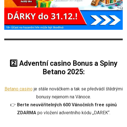
2️⃣ Adventní casino Bonus a Spiny
Betano 2025:
Betano casino
je stále nováčkem a tak se předvádí štědrými
bonusy nejenom na Vánoce.
👉
Berte neuvěřitelných 600 Vánočních free spinů
ZDARMA
po vložení adventního kódu
„DAREK“
.