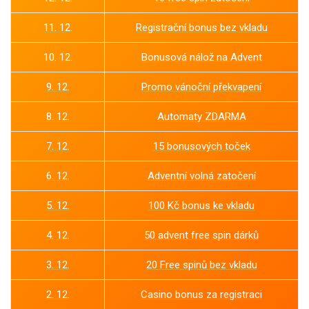
11. 12.
Registrační bonus bez vkladu
10. 12.
Bonusová nálož na Advent
9. 12.
Promo vánoční překvapení
8. 12.
Automaty ZDARMA
7. 12.
15 bonusových toček
6. 12.
Adventní volná zatočení
5. 12.
100 Kč bonus ke vkladu
4. 12.
50 advent free spin dárků
3. 12.
20 Free spinů bez vkladu
2. 12.
Casino bonus za registraci