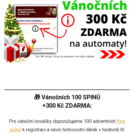
🎁 Vánočních 100 SPIN
Ů
+300 Kč ZDARMA:
Pro vánoční nováčky doporučujeme 100 adventních
free
spinů
k registraci a navíc hotovostní dárek v hodnotě tři