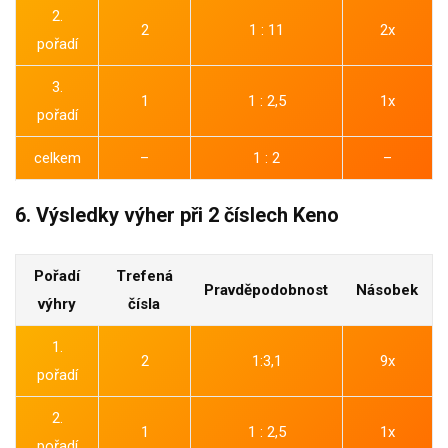
2.
2
1 : 11
2x
pořadí
3.
1
1 : 2,5
1x
pořadí
celkem
–
1 : 2
–
6. Výsledky výher při 2 číslech Keno
Pořadí
Trefená
Pravděpodobnost
Násobek
výhry
čísla
1.
2
1:3,1
9x
pořadí
2.
1
1 : 2,5
1x
pořadí