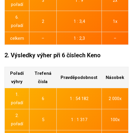
3
1 : 9
2x
pořadí
6.
2
1 : 3,4
1x
pořadí
celkem
–
1 : 2,3
–
2. Výsledky výher při 6 číslech Keno
Pořadí
Trefená
Pravděpodobnost
Násobek
výhry
čísla
1.
6
1 : 54 182
2 000x
pořadí
2.
5
1 : 1 317
100x
pořadí