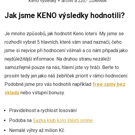
Keno výsledky + archiv a 220,- ZDARMA
Jak jsme KENO výsledky hodnotili?
Je mnoho způsobů, jak hodnotit Keno loterii. My jsme se
rozhodli vybrat 5 hlavních, které vám snad naznačí, čeho
jsme si nejvíce při hodnocení všímali a co nám připadá jako
nejdůležitější informace. Na druhou stranu nezáleží
samozřejmě pouze na nás, hlavní jste vy hráči. Berte to
prosím tedy jen jako náš žebříček priorit v rámci hodnocení.
Podobně jsme pro vás hodnotili například
free spiny bez
vkladu
nebo vstupní bonusy.
Pravidelnost a rychlost losování
Podoba na
Sazka klub kolo štěstí online
Nemalé výhry až milion Kč