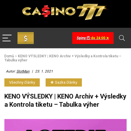
Spiny 🕙
do 24:00 ➤
Domů
>
KENO VÝSLEDKY | KENO Archiv + Výsledky a Kontrola tiketu –
Tabulka výher
Autor:
SlotMan
|
23. 1. 2021
Všechny články
🍀 Sazka články
KENO VÝSLEDKY | KENO Archiv + Výsledky
a Kontrola tiketu – Tabulka výher