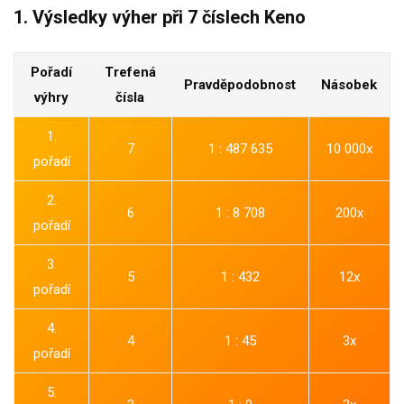
1. Výsledky výher při 7 číslech Keno
Pořadí
Trefená
Pravděpodobnost
Násobek
výhry
čísla
1.
7
1 : 487 635
10 000x
pořadí
2.
6
1 : 8 708
200x
pořadí
3.
5
1 : 432
12x
pořadí
4.
4
1 : 45
3x
pořadí
5.