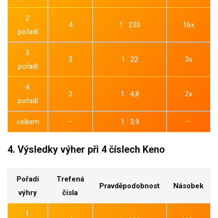
2.
4
1 : 230
16x
pořadí
3.
3
1 : 22
3x
pořadí
4.
2
1 : 4,8
2x
pořadí
celkem
–
1 : 3,9
–
4. Výsledky výher při 4 číslech Keno
Pořadí
Trefená
Pravděpodobnost
Násobek
výhry
čísla
1.