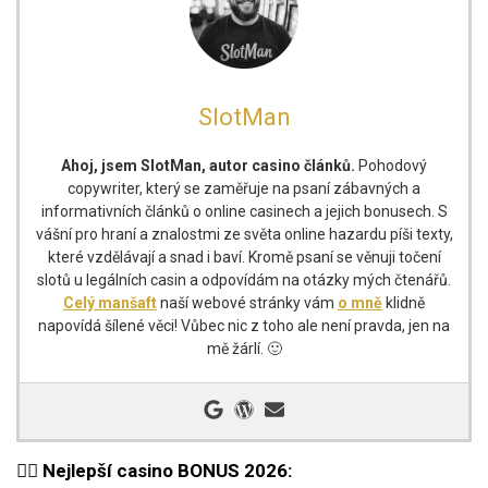
SlotMan
Ahoj, jsem SlotMan, autor casino článků.
Pohodový
copywriter, který se zaměřuje na psaní zábavných a
informativních článků o online casinech a jejich bonusech. S
vášní pro hraní a znalostmi ze světa online hazardu píši texty,
které vzdělávají a snad i baví. Kromě psaní se věnuji točení
slotů u legálních casin a odpovídám na otázky mých čtenářů.
Celý manšaft
naší webové stránky vám
o mně
klidně
napovídá šílené věci! Vůbec nic z toho ale není pravda, jen na
mě žárlí. 🙂
🐦‍🔥 Nejlepší casino BONUS 2026: