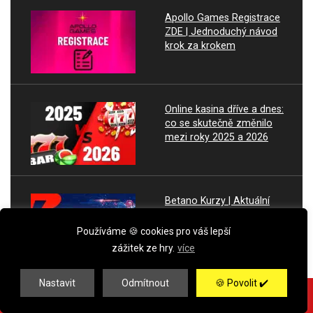
Apollo Games Registrace
ZDE | Jednoduchý návod
krok za krokem
Online kasina dříve a dnes:
co se skutečně změnilo
mezi roky 2025 a 2026
Betano Kurzy | Aktuální
kurzová nabídka a kurzový
lístek
Používáme 🍪 cookies pro váš lepší
zážitek ze hry.
více
Nastavit
Odmítnout
🍪 Povolit ✔️
Betano kontrola tiketu |
AKCE! 🔥 50 spinů BEZ VKLADU ✅ ➤➤
Ověřte výsledky, tipy a vaší