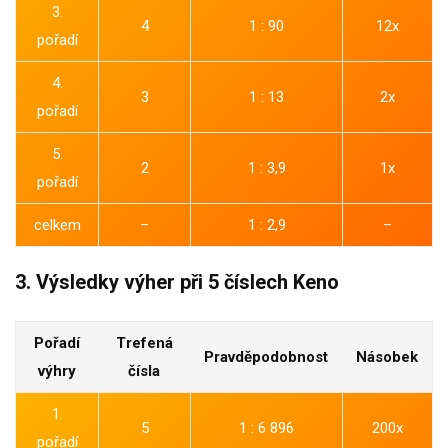
3.
4
1 : 90
12x
pořadí
4.
3
1 : 13
2x
pořadí
5.
2
1 : 3,9
1x
pořadí
celkem
–
1 : 2,9
–
3. Výsledky výher při 5 číslech Keno
Pořadí
Trefená
Pravděpodobnost
Násobek
výhry
čísla
1.
5
1 : 6 896
200x
pořadí