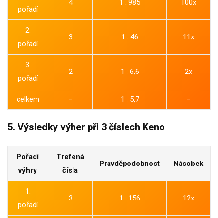
4
1 : 985
100x
pořadí
2.
3
1 : 46
11x
pořadí
3.
2
1 : 6,6
2x
pořadí
celkem
–
1 : 5,7
–
5. Výsledky výher při 3 číslech Keno
Pořadí
Trefená
Pravděpodobnost
Násobek
výhry
čísla
1.
3
1 : 156
12x
pořadí