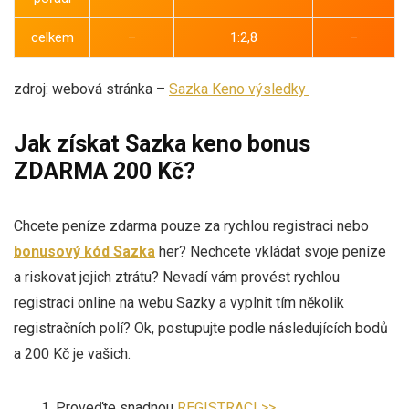
celkem
–
1:2,8
–
zdroj: webová stránka –
Sazka Keno výsledky
Jak získat Sazka keno bonus
ZDARMA 200 Kč?
Chcete peníze zdarma pouze za rychlou registraci nebo
bonusový kód Sazka
her? Nechcete vkládat svoje peníze
a riskovat jejich ztrátu? Nevadí vám provést rychlou
registraci online na webu Sazky a vyplnit tím několik
registračních polí? Ok, postupujte podle následujících bodů
a 200 Kč je vašich.
Proveďte snadnou
REGISTRACI >>