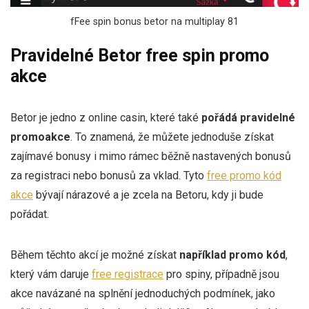
fFee spin bonus betor na multiplay 81
Pravidelné Betor free spin promo
akce
Betor je jedno z online casin, které také
pořádá pravidelné
promoakce
. To znamená, že můžete jednoduše získat
zajímavé bonusy i mimo rámec běžně nastavených bonusů
za registraci nebo bonusů za vklad. Tyto
free promo kód
akce
bývají nárazové a je zcela na Betoru, kdy ji bude
pořádat.
Během těchto akcí je možné získat
například promo kód
,
který vám daruje
free registrace
pro spiny, případně jsou
akce navázané na splnění jednoduchých podmínek, jako