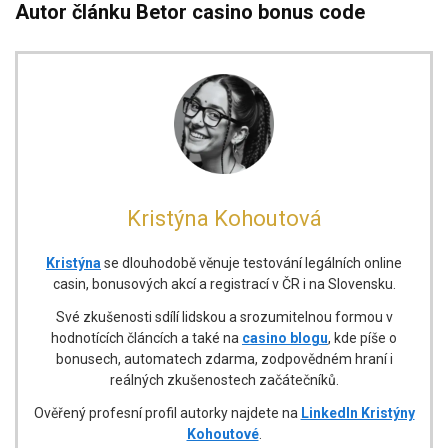
Autor článku Betor casino bonus code
Kristýna Kohoutová
Kristýna
se dlouhodobě věnuje testování legálních online
casin, bonusových akcí a registrací v ČR i na Slovensku.
Své zkušenosti sdílí lidskou a srozumitelnou formou v
hodnotících článcích a také na
casino blogu
, kde píše o
bonusech, automatech zdarma, zodpovědném hraní i
reálných zkušenostech začátečníků.
Ověřený profesní profil autorky najdete na
LinkedIn Kristýny
Kohoutové
.