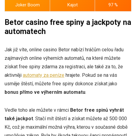
Joker Boom
Kajot
97 %
Betor casino free spiny a jackpoty na
automatech
Jak již víte, online casino Betor nabízí hráčům celou řadu
zajímavých online výherních automatů, na které můžete
získat free spiny zdarma za registraci, ale také za to, že
aktivněji
automaty za peníze
hrajete. Pokud se na vás
usměje štěstí, můžete free spiny dokonce získat jako
bonus přímo ve výherním automatu
.
Vedle toho ale můžete v rámci
Betor free spinů vyhrát
také jackpot
. Stačí mít štěstí a získat můžete až 500 000
Kč, což je maximální možná výhra, kterou v současné době
umožňuje zákon. Byla by škoda takovou šanci propásnout!