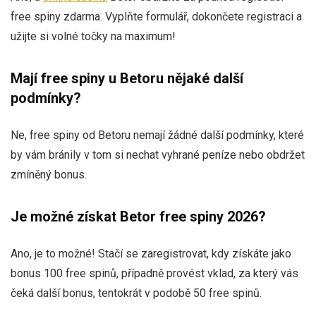
free spiny zdarma. Vyplňte formulář, dokončete registraci a
užijte si volné točky na maximum!
Mají free spiny u Betoru nějaké další
podmínky?
Ne, free spiny od Betoru nemají žádné další podmínky, které
by vám bránily v tom si nechat vyhrané peníze nebo obdržet
zmíněný bonus.
Je možné získat Betor free spiny 2026?
Ano, je to možné! Stačí se zaregistrovat, kdy získáte jako
bonus 100 free spinů, případně provést vklad, za který vás
čeká další bonus, tentokrát v podobě 50 free spinů.