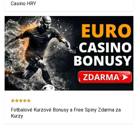
Casino HRY
Fotbalové Kurzové Bonusy a Free Spiny Zdarma za
Kurzy