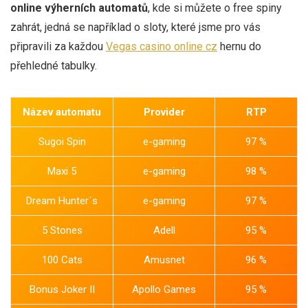
online výherních automatů
, kde si můžete o free spiny
zahrát, jedná se například o sloty, které jsme pro vás
připravili za každou
Vegas casino online cz
hernu do
přehledné tabulky.
Název automatu
Provider
RTP
Sugoi Spin
e-gaming
97 %
Maxi 5
e-gaming
98 %
Dream Hunter´s
e-gaming
97 %
5 Stones
Adell
95 %
100 Cats
Amusnet
96 %
Bonus Joker II
Apollo Games
95 %