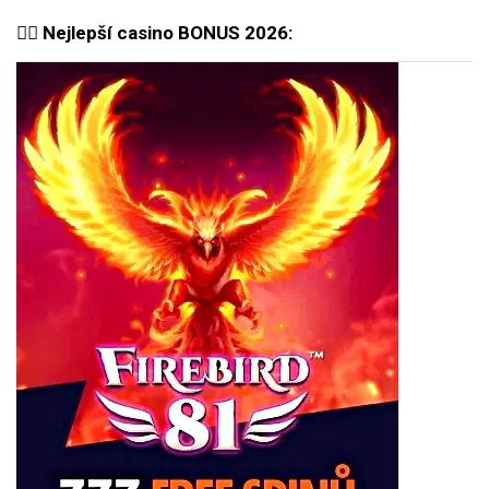
🐦‍🔥 Nejlepší casino BONUS 2026: