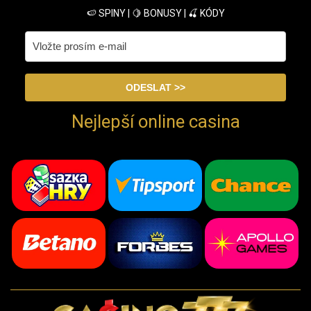
🍉 SPINY | 🍋 BONUSY | 🍒 KÓDY
Nejlepší online casina