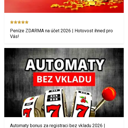
Peníze ZDARMA na účet 2026 | Hotovost ihned pro
Vás!
Automaty bonus za registraci bez vkladu 2026 |