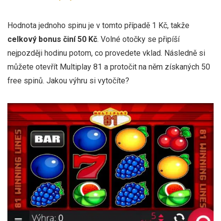
Hodnota jednoho spinu je v tomto případě 1 Kč, takže
celkový bonus činí 50 Kč
. Volné otočky se připíší
nejpozději hodinu potom, co provedete vklad. Následně si
můžete otevřít Multiplay 81 a protočit na něm získaných 50
free spinů. Jakou výhru si vytočíte?