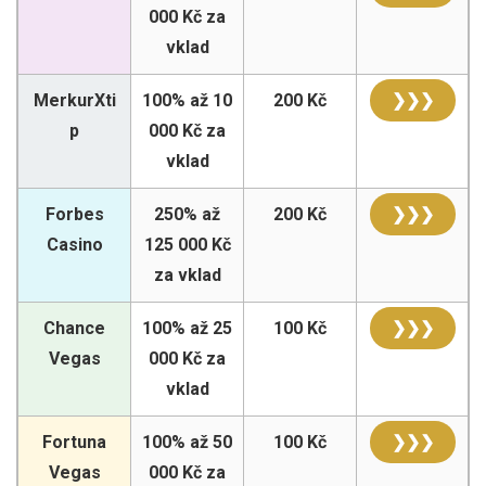
000 Kč za
vklad
MerkurXti
100% až 10
200 Kč
❯❯❯
p
000 Kč za
vklad
Forbes
250% až
200 Kč
❯❯❯
Casino
125 000 Kč
za vklad
Chance
100% až 25
100 Kč
❯❯❯
Vegas
000 Kč za
vklad
Fortuna
100% až 50
100 Kč
❯❯❯
Vegas
000 Kč za