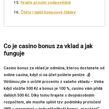
Hrajte prosím zodpovědně
Čtěte i další bonusové články:
Co je casino bonus za vklad a jak
funguje
Casino bonus za vklad je odměna, kterou dostanete od
online casina, když si na účet pošlete peníze. 💰
Většinou jde o určité procento z vašeho vkladu – třeba
když vložíte 500 Kč a bonus je 100 %, casino vám přidá
dalších 500 Kč. Díky tomu hrajete s dvojnásobným
rozpočtem, ale musíte splnit tzv. podmínky protočení
(WR – wagering) – tedy několikrát bonus „prosázet“,