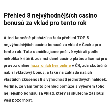
Přehled 8 nejvýhodnějších casino
bonusů za vklad pro tento rok
A teď konečně přichází na řadu přehled TOP 8
nejvýhodnějších casino bonusů za vklad v Česku pro
tento rok. Tuto osmičku jsme pečlivě vybírali podle
několika kritérií: zda má dané casino platnou licenci pro
provoz online
hazardních her online
v ČR, zda skutečně
nabízí vkladový bonus, a také na základě našich
vlastních zkušeností s výhodností jednotlivých nabídek.
Věříme, že vám tento přehled pomůže s výběrem toho
nejlepšího bonusu za vklad, který si skutečně zaslouží
vaši pozornost.