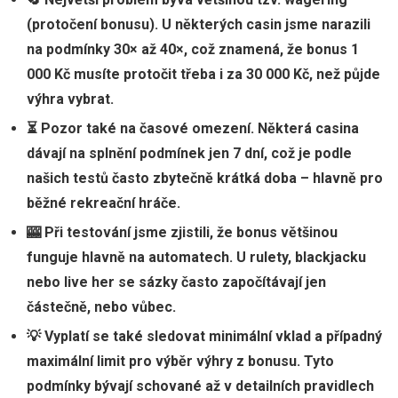
(protočení bonusu). U některých casin jsme narazili
na podmínky 30× až 40×, což znamená, že bonus 1
000 Kč musíte protočit třeba i za 30 000 Kč, než půjde
výhra vybrat.
⏳ Pozor také na časové omezení. Některá casina
dávají na splnění podmínek jen 7 dní, což je podle
našich testů často zbytečně krátká doba – hlavně pro
běžné rekreační hráče.
🎰 Při testování jsme zjistili, že bonus většinou
funguje hlavně na automatech. U rulety, blackjacku
nebo live her se sázky často započítávají jen
částečně, nebo vůbec.
💡 Vyplatí se také sledovat minimální vklad a případný
maximální limit pro výběr výhry z bonusu. Tyto
podmínky bývají schované až v detailních pravidlech