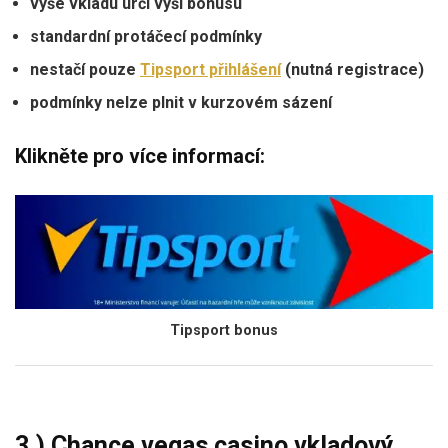
výše vkladu určí výši bonusu
standardní protáčecí podmínky
nestačí pouze
Tipsport přihlášení
(nutná registrace)
podmínky nelze plnit v kurzovém sázení
Klikněte pro více informací:
Tipsport bonus
3.) Chance vegas casino vkladový