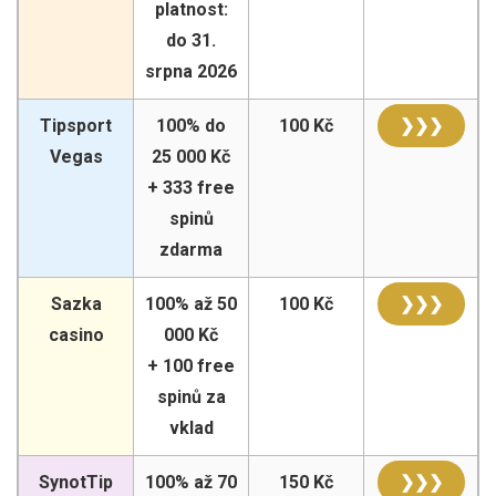
platnost:
do 31.
srpna 2026
Tipsport
100% do
100 Kč
❯❯❯
Vegas
25 000 Kč
+ 333 free
spinů
zdarma
Sazka
100% až 50
100 Kč
❯❯❯
casino
000 Kč
+ 100 free
spinů za
vklad
SynotTip
100% až 70
150 Kč
❯❯❯