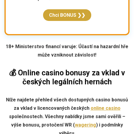
Chci BONUS ❯❯
18+ Ministerstvo financí varuje: Účastí na hazardní hře
může vzniknout závislost!
💰 Online casino bonusy za vklad v
českých legálních hernách
Níže najdete přehled
všech dostupných casino bonusů
za vklad
v licencovaných českých
online casino
společnostech. Všechny nabídky jsme sami ověřili –
výše bonusu, protočení WR (
wagering
) i podmínky
výběru.