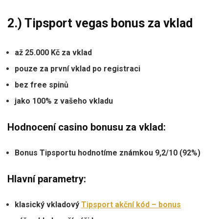
2.) Tipsport vegas bonus za vklad
až 25.000 Kč za vklad
pouze za první vklad po registraci
bez free spinů
jako 100% z vašeho vkladu
Hodnocení casino bonusu za vklad:
Bonus Tipsportu hodnotíme známkou 9,2/10 (92%)
Hlavní parametry:
klasický vkladový
Tipsport akční kód – bonus