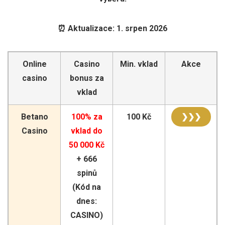
⏰ Aktualizace:
1. srpen 2026
Online
Casino
Min. vklad
Akce
casino
bonus za
vklad
Betano
100% za
100 Kč
❯❯❯
Casino
vklad do
50 000 Kč
+ 666
spinů
(Kód na
dnes:
CASINO)