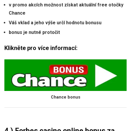
v promo akcích možnost získat aktuální free otočky
Chance
Váš vklad a jeho výše určí hodnotu bonusu
bonus je nutné protočit
Klikněte pro více informací:
Chance bonus
4.) Forbes casino online bonus za