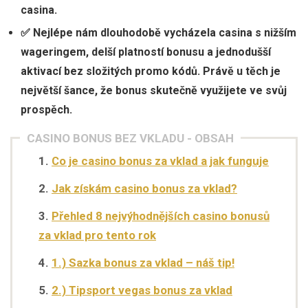
casina.
✅ Nejlépe nám dlouhodobě vycházela casina s nižším
wageringem, delší platností bonusu a jednodušší
aktivací bez složitých promo kódů. Právě u těch je
největší šance, že bonus skutečně využijete ve svůj
prospěch.
CASINO BONUS BEZ VKLADU - OBSAH
Co je casino bonus za vklad a jak funguje
Jak získám casino bonus za vklad?
Přehled 8 nejvýhodnějších casino bonusů
za vklad pro tento rok
1.) Sazka bonus za vklad – náš tip!
2.) Tipsport vegas bonus za vklad