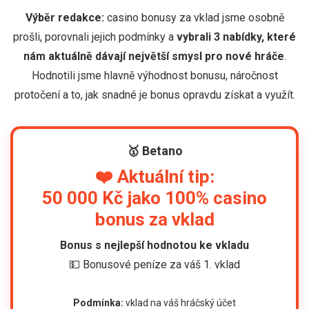
Výběr redakce:
casino bonusy za vklad jsme osobně
prošli, porovnali jejich podmínky a
vybrali 3 nabídky, které
nám aktuálně dávají největší smysl pro nové hráče
.
Hodnotili jsme hlavně výhodnost bonusu, náročnost
protočení a to, jak snadné je bonus opravdu získat a využít.
🥇 Betano
❤️ Aktuální tip:
50 000 Kč jako 100% casino
bonus za vklad
Bonus s nejlepší hodnotou ke vkladu
💵 Bonusové peníze za váš 1. vklad
Podmínka:
vklad na váš hráčský účet