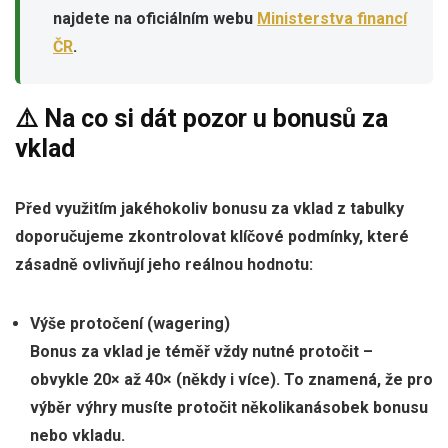
najdete na oficiálním webu
Ministerstva financí
ČR
.
⚠️ Na co si dát pozor u bonusů za
vklad
Před využitím jakéhokoliv bonusu za vklad z tabulky
doporučujeme zkontrolovat klíčové podmínky, které
zásadně ovlivňují jeho reálnou hodnotu:
Výše protočení (wagering)
Bonus za vklad je téměř vždy nutné protočit –
obvykle 20× až 40× (někdy i více). To znamená, že pro
výběr výhry musíte protočit několikanásobek bonusu
nebo vkladu.