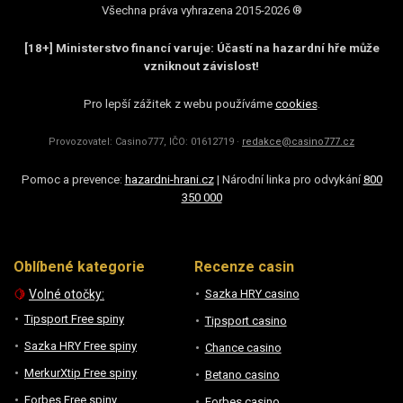
Všechna práva vyhrazena 2015-2026 ®
[18+] Ministerstvo financí varuje: Účastí na hazardní hře může
vzniknout závislost!
Pro lepší zážitek z webu používáme
cookies
.
Provozovatel: Casino777, IČO: 01612719 ·
redakce@casino777.cz
Pomoc a prevence:
hazardni-hrani.cz
| Národní linka pro odvykání
800
350 000
Oblíbené kategorie
Recenze casin
🍋
Volné otočky:
Sazka HRY casino
Tipsport Free spiny
Tipsport casino
Sazka HRY Free spiny
Chance casino
MerkurXtip Free spiny
Betano casino
Forbes Free spiny
Forbes casino