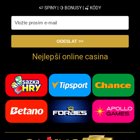
🍉 SPINY | 🍋 BONUSY | 🍒 KÓDY
Nejlepší online casina