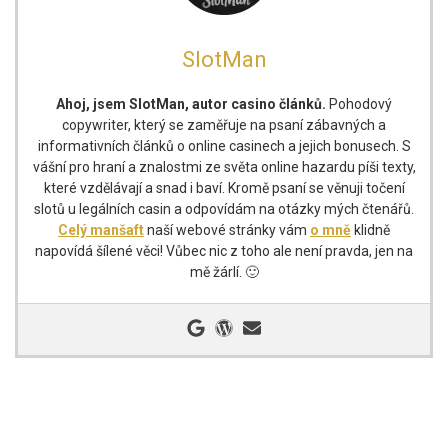
SlotMan
Ahoj, jsem SlotMan, autor casino článků.
Pohodový
copywriter, který se zaměřuje na psaní zábavných a
informativních článků o online casinech a jejich bonusech. S
vášní pro hraní a znalostmi ze světa online hazardu píši texty,
které vzdělávají a snad i baví. Kromě psaní se věnuji točení
slotů u legálních casin a odpovídám na otázky mých čtenářů.
Celý manšaft
naší webové stránky vám
o mně
klidně
napovídá šílené věci! Vůbec nic z toho ale není pravda, jen na
mě žárlí. 🙂