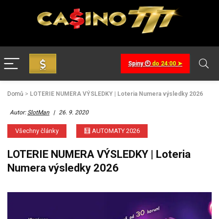
Spiny 🕙
do 24:00 ➤
Domů
>
LOTERIE NUMERA VÝSLEDKY | Loteria Numera výsledky 2026
Autor:
SlotMan
|
26. 9. 2020
Všechny články
🧮 AUTOMATY 2026
LOTERIE NUMERA VÝSLEDKY | Loteria
Numera výsledky 2026