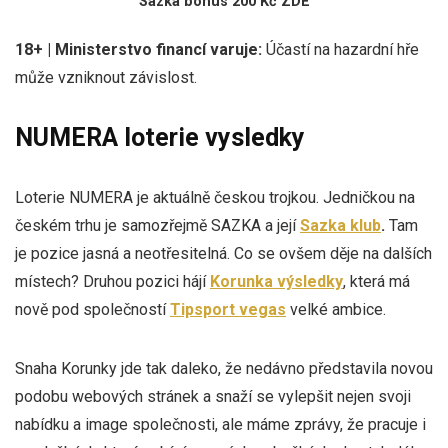
Sazka bonus 200 Kč ZDE
18+ | Ministerstvo financí varuje:
Účastí na hazardní hře
může vzniknout závislost.
NUMERA loterie vysledky
Loterie NUMERA je aktuálně českou trojkou. Jedničkou na
českém trhu je samozřejmě SAZKA a její
Sazka klub
.
Tam
je pozice jasná a neotřesitelná. Co se ovšem děje na dalších
místech? Druhou pozici hájí
Korunka výsledky
, která má
nově pod společností
Tipsport vegas
velké ambice.
Snaha Korunky jde tak daleko, že nedávno představila novou
podobu webových stránek a snaží se vylepšit nejen svoji
nabídku a image společnosti, ale máme zprávy, že pracuje i