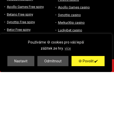
Apollo Games Free spiny
Apollo Games casino
Betano Free spiny
Synottip casino
Synottip Free spiny
MerkurXtip casino
Betor Free spiny
Luckybet casino
Luckybet Free spiny
Grandwin casino
Používáme 🍪 cookies pro váš lepší
Roztočky za registraci
BetX casino
zážitek ze hry.
více
Kingsbet casino
🎁
Casino bonusy:
Betor casino
Nastavit
Odmítnout
🍪 Povolit ✔️
Bonusy bez vkladu
👉 666 Spinů ZDARMA ✅ Kód: "casino777" ➤➤
Victoria Tip casino
Bonusy za registraci
Magic Planet casino
Bonusy za vklad
Maxa casino
Peněžní bonus
Přehled online casin
Casino BONUSOMAT
Nové české casino
Bonusové MISE
Vegas casino
Sazka HRY bonusy