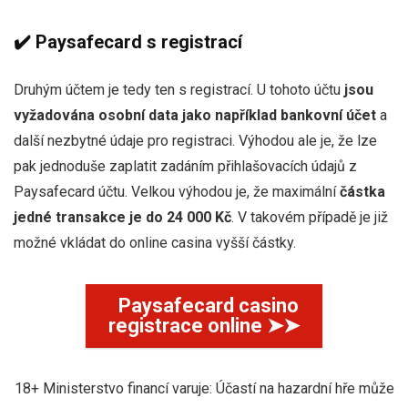
✔️ Paysafecard s registrací
Druhým účtem je tedy ten s registrací. U tohoto účtu
jsou
vyžadována osobní data jako například bankovní účet
a
další nezbytné údaje pro registraci. Výhodou ale je, že lze
pak jednoduše zaplatit zadáním přihlašovacích údajů z
Paysafecard účtu. Velkou výhodou je, že maximální
částka
jedné transakce je do 24 000 Kč
. V takovém případě je již
možné vkládat do online casina vyšší částky.
Paysafecard casino
registrace online ➤➤
18+ Ministerstvo financí varuje: Účastí na hazardní hře může