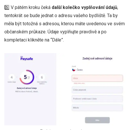
5️⃣ V pátém kroku čeká
další kolečko vyplňování údajů
,
tentokrát se bude jednat o adresu vašeho bydliště. Ta by
měla být totožná s adresou, kterou máte uvedenou ve svém
občanském průkaze. Údaje vyplňujte pravdivě a po
kompletaci klikněte na “Dále”.