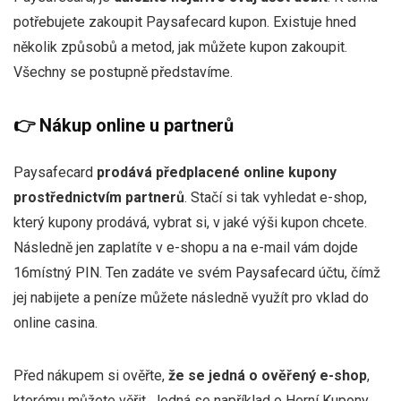
potřebujete zakoupit Paysafecard kupon. Existuje hned
několik způsobů a metod, jak můžete kupon zakoupit.
Všechny se postupně představíme.
👉 Nákup online u partnerů
Paysafecard
prodává předplacené online kupony
prostřednictvím partnerů
. Stačí si tak vyhledat e-shop,
který kupony prodává, vybrat si, v jaké výši kupon chcete.
Následně jen zaplatíte v e-shopu a na e-mail vám dojde
16místný PIN. Ten zadáte ve svém Paysafecard účtu, čímž
jej nabijete a peníze můžete následně využít pro vklad do
online casina.
Před nákupem si ověřte,
že se jedná o ověřený e-shop
,
kterému můžete věřit. Jedná se například o Herní Kupony,