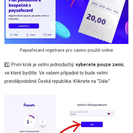
Paysafecard registrace pro casino použití online
1️⃣ První krok je velmi jednoduchý,
vyberete pouze zemi
,
ve které bydlíte. Ve vašem případně to bude velmi
pravděpodobně Česká republika. Kliknete na “Dále”.