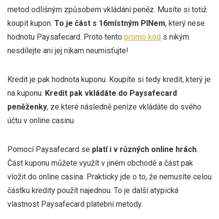
metod odlišným způsobem vkládání peněz. Musíte si totiž
koupit kupon.
To je část s 16místným PINem
, který nese
hodnotu Paysafecard. Proto tento
promo kód
s nikým
nesdílejte ani jej nikam neumisťujte!
Kredit je pak hodnota kuponu. Koupíte si tedy kredit, který je
na kuponu.
Kredit pak vkládáte do Paysafecard
peněženky
, ze které následně peníze vkládáte do svého
účtu v online casinu.
Pomocí Paysafecard se
platí i v různých online hrách
.
Část kuponu můžete využít v jiném obchodě a část pak
vložit do online casina. Prakticky jde o to, že nemusíte celou
částku kredity použít najednou. To je další atypická
vlastnost Paysafecard platební metody.