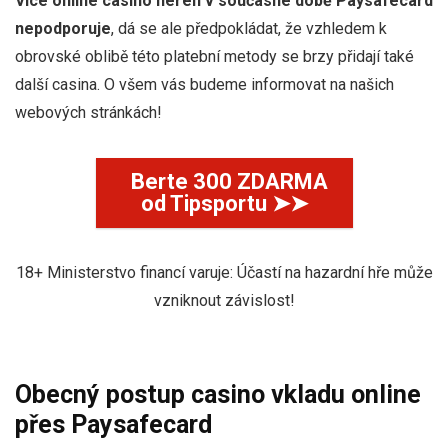
Více online casino heren v současné době Paysafecard
nepodporuje
, dá se ale předpokládat, že vzhledem k
obrovské oblibě této platební metody se brzy přidají také
další casina. O všem vás budeme informovat na našich
webových stránkách!
Berte 300 ZDARMA
od Tipsportu ➤➤
18+ Ministerstvo financí varuje: Účastí na hazardní hře může
vzniknout závislost!
Obecný postup casino vkladu online
přes Paysafecard