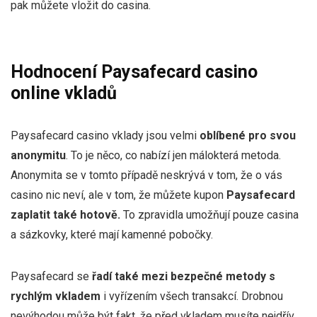
pak můžete vložit do casina.
Hodnocení Paysafecard casino
online vkladů
Paysafecard casino vklady jsou velmi
oblíbené pro svou
anonymitu
. To je něco, co nabízí jen málokterá metoda.
Anonymita se v tomto případě neskrývá v tom, že o vás
casino nic neví, ale v tom, že můžete kupon
Paysafecard
zaplatit také hotově.
To zpravidla umožňují pouze casina
a sázkovky, které mají kamenné pobočky.
Paysafecard se
řadí také mezi bezpečné metody s
rychlým vkladem
i vyřízením všech transakcí. Drobnou
nevýhodou může být fakt, že před vkladem musíte nejdřív