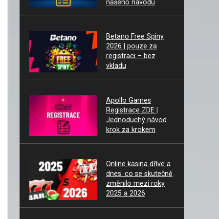
našeho návodu
Betano Free Spiny
2026 | pouze za
registraci – bez
vkladu
Apollo Games
Registrace ZDE |
Jednoduchý návod
krok za krokem
Online kasina dříve a
dnes: co se skutečně
změnilo mezi roky
2025 a 2026