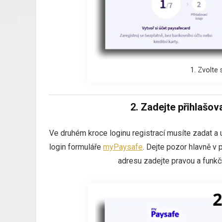
1. Zvolte 
2. Zadejte přihlašova
Ve druhém kroce loginu registrací musíte zadat a u
login formuláře
myPaysafe
. Dejte pozor hlavně v 
adresu zadejte pravou a funkční