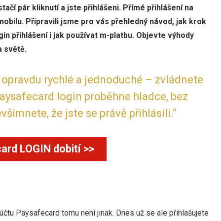
čí pár kliknutí a jste přihlášeni. Přímé přihlášení na
bilu. Připravili jsme pro vás přehledný návod, jak krok
n přihlášení i jak používat m-platbu. Objevte výhody
 světě.
e opravdu rychlé a jednoduché – zvládnete
aysafecard login proběhne hladce, bez
šimnete, že jste se právě přihlásili.“
ard LOGIN dobití >>
čtu Paysafecard tomu není jinak. Dnes už se ale přihlašujete