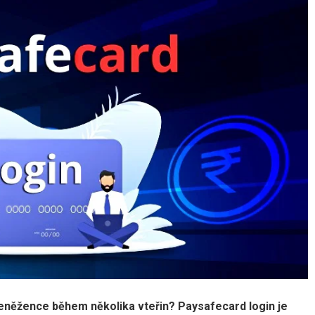
eněžence během několika vteřin? Paysafecard login je