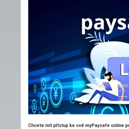
Chcete mít přístup ke své myPaysafe online p