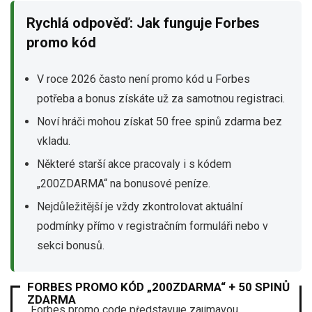
Rychlá odpověď: Jak funguje Forbes
promo kód
V roce 2026 často není promo kód u Forbes
potřeba a bonus získáte už za samotnou registraci.
Noví hráči mohou získat 50 free spinů zdarma bez
vkladu.
Některé starší akce pracovaly i s kódem
„200ZDARMA“ na bonusové peníze.
Nejdůležitější je vždy zkontrolovat aktuální
podmínky přímo v registračním formuláři nebo v
sekci bonusů.
FORBES PROMO KÓD „200ZDARMA“ + 50 SPINŮ
ZDARMA
Forbes promo code představuje zajímavou