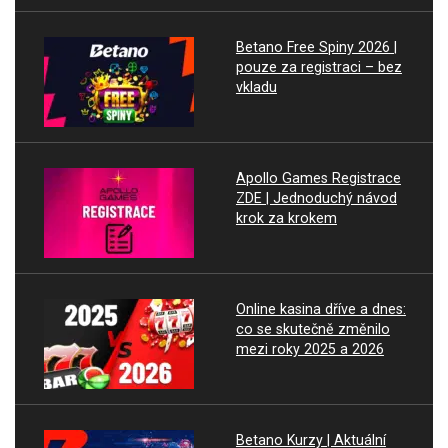
Betano Free Spiny 2026 |
pouze za registraci – bez
vkladu
Apollo Games Registrace
ZDE | Jednoduchý návod
krok za krokem
Online kasina dříve a dnes:
co se skutečně změnilo
mezi roky 2025 a 2026
Betano Kurzy | Aktuální