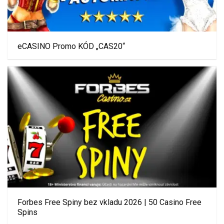
eCASINO Promo KÓD „CAS20“
Forbes Free Spiny bez vkladu 2026 | 50 Casino Free
Spins