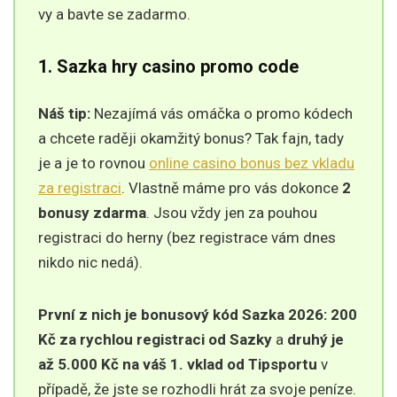
vy a bavte se zadarmo.
1. Sazka hry casino promo code
Náš tip:
Nezajímá vás omáčka o promo kódech
a chcete raději okamžitý bonus? Tak fajn, tady
je a je to rovnou
online casino bonus bez vkladu
za registraci
. Vlastně máme pro vás dokonce
2
bonusy zdarma
. Jsou vždy jen za pouhou
registraci do herny (bez registrace vám dnes
nikdo nic nedá).
První z nich je bonusový kód Sazka 2026:
200
Kč za rychlou registraci od Sazky
a
druhý je
až 5.000 Kč na váš 1. vklad od Tipsportu
v
případě, že jste se rozhodli hrát za svoje peníze.