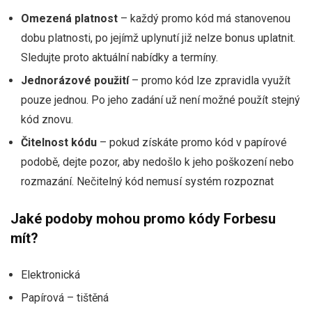
Omezená platnost
– každý promo kód má stanovenou
dobu platnosti, po jejímž uplynutí již nelze bonus uplatnit.
Sledujte proto aktuální nabídky a termíny.
Jednorázové použití
– promo kód lze zpravidla využít
pouze jednou. Po jeho zadání už není možné použít stejný
kód znovu.
Čitelnost kódu
– pokud získáte promo kód v papírové
podobě, dejte pozor, aby nedošlo k jeho poškození nebo
rozmazání. Nečitelný kód nemusí systém rozpoznat
Jaké podoby mohou promo kódy Forbesu
mít?
Elektronická
Papírová – tištěná