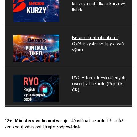
kurzová nabídka a kurzový
lístek
Betano kontrola tiketu |
Ověřte výsledky, tipy a vaší
výhru
RVO – Registr vyloučených
osob | z hazardu (Rejstřík
ČR)
18+ | Ministerstvo financí varuje:
Účastí na hazardní hře může
vzniknout závislost. Hrajte zodpovědně.