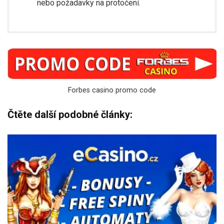
nebo požadavky na protočení.
Forbes casino promo code
Čtěte další podobné články: