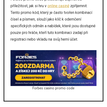
příležitost, jak si hru v
online casině
zpříjemnit.
Tento promo kód, který je často tvořen kombinací
čísel a písmen, slouží jako klíč k odemčení
specifických odměn a nabídek, které jsou dostupné
pouze pro hráče, kteří tuto kombinaci zadají při
registraci nebo vkladu na svůj herní účet.
Forbes casino promo code