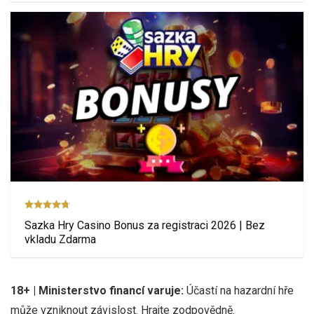
Sazka Hry Casino Bonus za registraci 2026 | Bez
vkladu Zdarma
18+ | Ministerstvo financí varuje:
Účastí na hazardní hře
může vzniknout závislost. Hrajte zodpovědně.