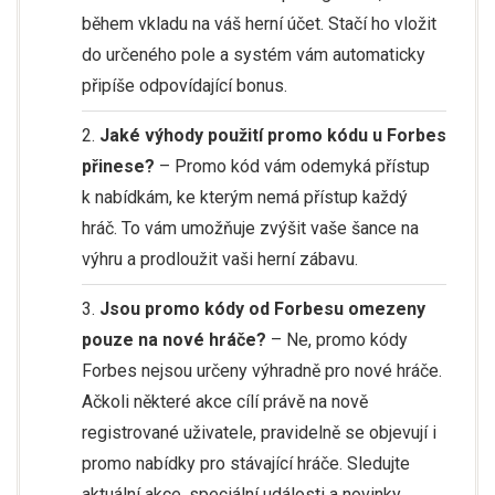
během vkladu na váš herní účet. Stačí ho vložit
do určeného pole a systém vám automaticky
připíše odpovídající bonus.
Jaké výhody použití promo kódu u Forbes
přinese?
– Promo kód vám odemyká přístup
k nabídkám, ke kterým nemá přístup každý
hráč. To vám umožňuje zvýšit vaše šance na
výhru a prodloužit vaši herní zábavu.
Jsou promo kódy od Forbesu omezeny
pouze na nové hráče?
– Ne, promo kódy
Forbes nejsou určeny výhradně pro nové hráče.
Ačkoli některé akce cílí právě na nově
registrované uživatele, pravidelně se objevují i
promo nabídky pro stávající hráče. Sledujte
aktuální akce, speciální události a novinky,