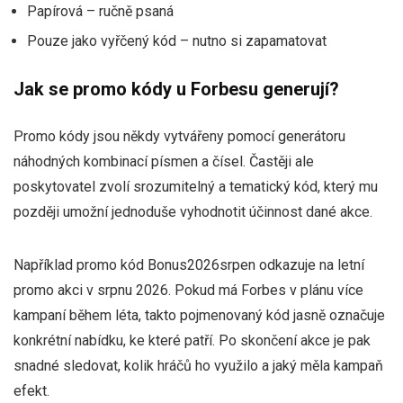
Papírová – ručně psaná
Pouze jako vyřčený kód – nutno si zapamatovat
Jak se promo kódy u Forbesu generují?
Promo kódy jsou někdy vytvářeny pomocí generátoru
náhodných kombinací písmen a čísel. Častěji ale
poskytovatel zvolí srozumitelný a tematický kód, který mu
později umožní jednoduše vyhodnotit účinnost dané akce.
Například promo kód Bonus2026srpen odkazuje na letní
promo akci v srpnu 2026. Pokud má Forbes v plánu více
kampaní během léta, takto pojmenovaný kód jasně označuje
konkrétní nabídku, ke které patří. Po skončení akce je pak
snadné sledovat, kolik hráčů ho využilo a jaký měla kampaň
efekt.