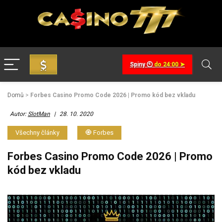
Spiny 🕙
do 24:00 ➤
Domů
>
Forbes Casino Promo Code 2026 | Promo kód bez vkladu
Autor:
SlotMan
|
28. 10. 2020
Všechny články
🧿 Forbes
Forbes Casino Promo Code 2026 | Promo
kód bez vkladu