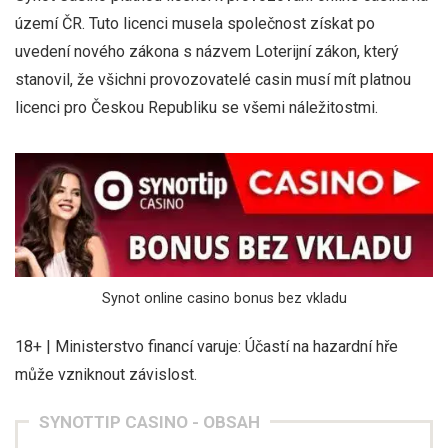
území ČR. Tuto licenci musela společnost získat po
uvedení nového zákona s názvem Loterijní zákon, který
stanovil, že všichni provozovatelé casin musí mít platnou
licenci pro Českou Republiku se všemi náležitostmi.
Synot online casino bonus bez vkladu
18+ | Ministerstvo financí varuje: Účastí na hazardní hře
může vzniknout závislost.
SYNOTTIP CASINO - OBSAH