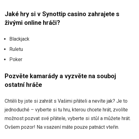
Jaké hry si v Synottip casino zahrajete s
živými online hráči?
Blackjack
Ruletu
Poker
Pozvěte kamarády a vyzvěte na souboj
ostatní hráče
Chtěli by jste si zahrát s Vašimi přáteli a nevíte jak? Je to
jednoduché – vyberte si tu hru, kterou chcete hrát, zvolíte
možnost pozvat své přátele, vyberte si stůl a můžete hrát.
Ovšem pozor! Na vsazení máte pouze patnáct vteřin.