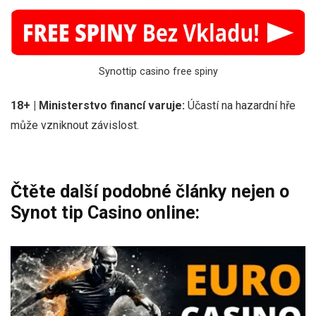
Synottip casino free spiny
18+ | Ministerstvo financí varuje:
Účastí na hazardní hře
může vzniknout závislost.
Čtěte další podobné články nejen o
Synot tip Casino online: