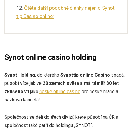
Čtěte další podobné články nejen o Synot
tip Casino online:
Synot online casino holding
Synot Holding
, do kterého
Synottip online Casino
spadá,
působí více jak ve
20 zemích světa a má téměř 30 let
zkušenosti
jako
české online casino
pro české hráče a
sázková kancelář.
Společnost se dělí do třech divizí, které působí na ČR a
společnost také patří do holdingu „SYNOT“.