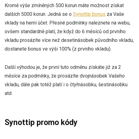
Kromě výše zmíněných 500 korun máte možnost získat
dalších 5000 korun. Jedná se o
Synottip bonus
za Vaše
vklady na herní účet. Přesné podmínky naleznete na webu,
ovšem standardně platí, že když do 6 měsíců od prvního
vkladu prosázíte více než desetinásobek původního vkladu,
dostanete bonus ve výši 100% (z prvního vkladu).
Další výhodou je, že první tuto odměnu získáte již za 2
měsíce za podmínky, že prosázíte dvojnásobek Vašeho
vkladu, dále pak totéž platí i o čtyřnásobku, šestinásobku
atd.
Synottip promo kódy