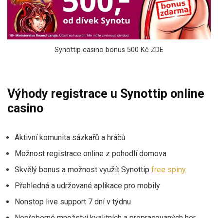
Synottip casino bonus 500 Kč ZDE
Výhody registrace u Synottip online
casino
Aktivní komunita sázkařů a hráčů
Možnost registrace online z pohodlí domova
Skvělý bonus a možnost využít Synottip
free spiny
Přehledná a udržované aplikace pro mobily
Nonstop live support 7 dní v týdnu
Nepřeberné množství kvalitních a propracovaných her