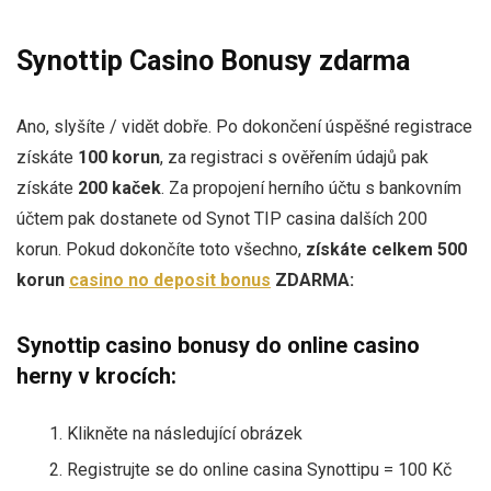
Synottip Casino Bonusy zdarma
Ano, slyšíte / vidět dobře. Po dokončení úspěšné registrace
získáte
100 korun
, za registraci s ověřením údajů pak
získáte
200 kaček
. Za propojení herního účtu s bankovním
účtem pak dostanete od Synot TIP casina dalších 200
korun. Pokud dokončíte toto všechno,
získáte celkem 500
korun
casino no deposit bonus
ZDARMA:
Synottip casino bonusy do online casino
herny v krocích:
Klikněte na následující obrázek
Registrujte se do online casina Synottipu = 100 Kč