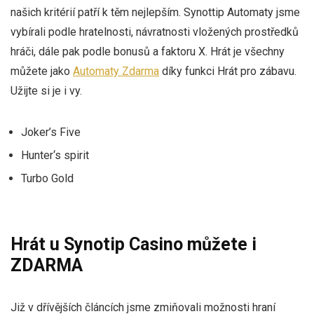
našich kritérií patří k těm nejlepším. Synottip Automaty jsme
vybírali podle hratelnosti, návratnosti vložených prostředků
hráči, dále pak podle bonusů a faktoru X. Hrát je všechny
můžete jako
Automaty Zdarma
díky funkci Hrát pro zábavu.
Užijte si je i vy.
Joker’s Five
Hunter‘s spirit
Turbo Gold
Hrát u Synotip Casino můžete i
ZDARMA
Již v dřívějších článcích jsme zmiňovali možnosti hraní