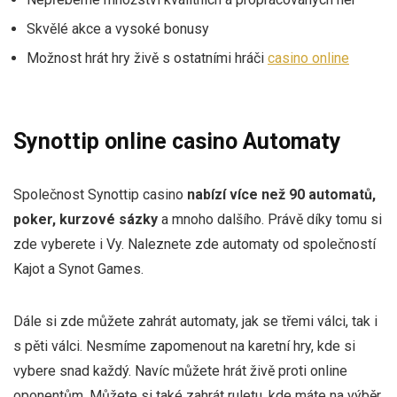
Skvělé akce a vysoké bonusy
Možnost hrát hry živě s ostatními hráči
casino online
Synottip online casino Automaty
Společnost Synottip casino
nabízí více než 90 automatů,
poker, kurzové sázky
a mnoho dalšího. Právě díky tomu si
zde vyberete i Vy. Naleznete zde automaty od společností
Kajot a Synot Games.
Dále si zde můžete zahrát automaty, jak se třemi válci, tak i
s pěti válci. Nesmíme zapomenout na karetní hry, kde si
vybere snad každý. Navíc můžete hrát živě proti online
oponentům. Můžete si také zahrát ruletu, kde máte na výběr