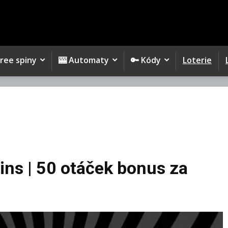
Free spiny
🎰 Automaty
🔑 Kódy
Loterie
pins | 50 otáček bonus za