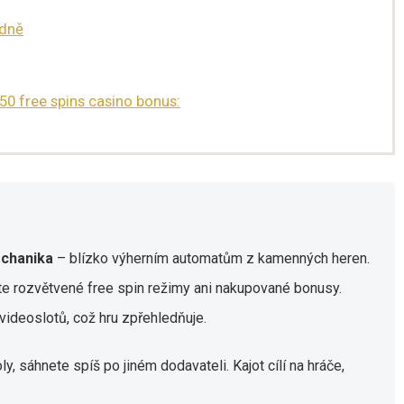
ědně
50 free spins casino bonus:
echanika
– blízko výherním automatům z kamenných heren.
e rozvětvené free spin režimy ani nakupované bonusy.
ideoslotů, což hru zpřehledňuje.
 sáhnete spíš po jiném dodavateli. Kajot cílí na hráče,