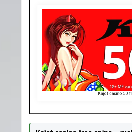
Kajot casino 50 f