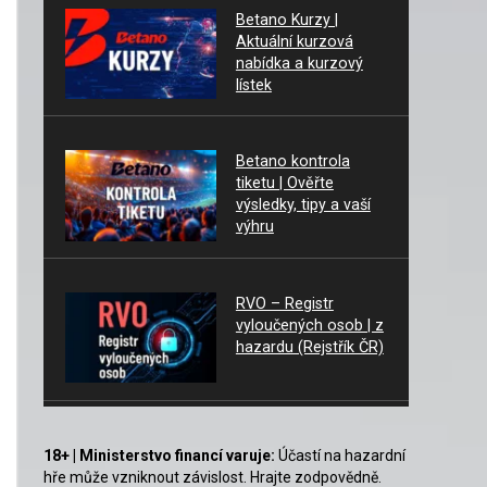
Betano Kurzy |
Aktuální kurzová
nabídka a kurzový
lístek
Betano kontrola
tiketu | Ověřte
výsledky, tipy a vaší
výhru
RVO – Registr
vyloučených osob | z
hazardu (Rejstřík ČR)
18+ | Ministerstvo financí varuje:
Účastí na hazardní
hře může vzniknout závislost. Hrajte zodpovědně.