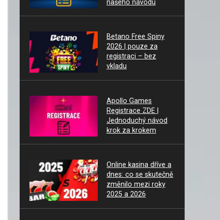
našeho návodu
Betano Free Spiny
2026 | pouze za
registraci – bez
vkladu
Apollo Games
Registrace ZDE |
Jednoduchý návod
krok za krokem
Online kasina dříve a
dnes: co se skutečně
změnilo mezi roky
2025 a 2026