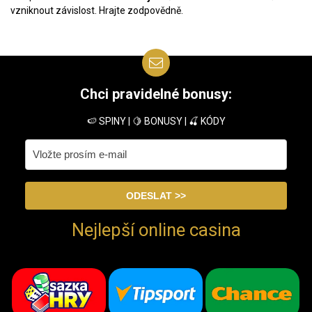
vzniknout závislost. Hrajte zodpovědně.
Chci pravidelné bonusy:
🍉 SPINY | 🍋 BONUSY | 🍒 KÓDY
Nejlepší online casina