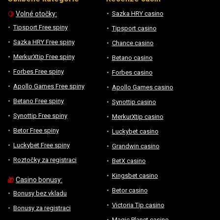
🍋
Volné otočky:
Sazka HRY casino
Tipsport Free spiny
Tipsport casino
Sazka HRY Free spiny
Chance casino
MerkurXtip Free spiny
Betano casino
Forbes Free spiny
Forbes casino
Apollo Games Free spiny
Apollo Games casino
Betano Free spiny
Synottip casino
Synottip Free spiny
MerkurXtip casino
Betor Free spiny
Luckybet casino
Luckybet Free spiny
Grandwin casino
Roztočky za registraci
BetX casino
Kingsbet casino
🎁
Casino bonusy:
Betor casino
Bonusy bez vkladu
Victoria Tip casino
Bonusy za registraci
Magic Planet casino