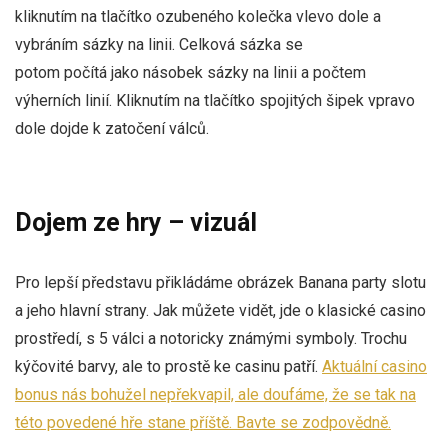
kliknutím na tlačítko ozubeného kolečka vlevo dole a
vybráním sázky na linii. Celková sázka se
potom počítá jako násobek sázky na linii a počtem
výherních linií. Kliknutím na tlačítko spojitých šipek vpravo
dole dojde k zatočení válců.
Dojem ze hry – vizuál
Pro lepší představu přikládáme obrázek Banana party slotu
a jeho hlavní strany. Jak můžete vidět, jde o klasické casino
prostředí, s 5 válci a notoricky známými symboly. Trochu
kýčovité barvy, ale to prostě ke casinu patří.
Aktuální casino
bonus nás bohužel nepřekvapil, ale doufáme, že se tak na
této povedené hře stane příště. Bavte se zodpovědně.