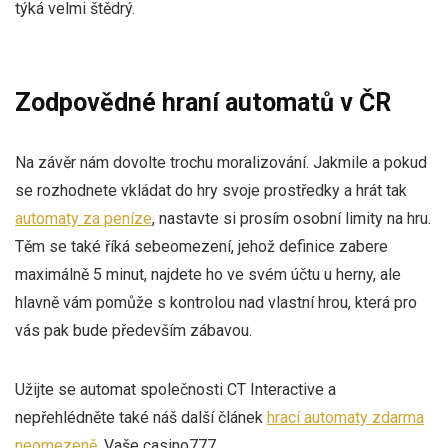
týká velmi štědrý.
Zodpovědné hraní automatů v ČR
Na závěr nám dovolte trochu moralizování. Jakmile a pokud
se rozhodnete vkládat do hry svoje prostředky a hrát tak
automaty za peníze
, nastavte si prosím osobní limity na hru.
Těm se také říká sebeomezení, jehož definice zabere
maximálně 5 minut, najdete ho ve svém účtu u herny, ale
hlavně vám pomůže s kontrolou nad vlastní hrou, která pro
vás pak bude především zábavou.
Užijte se automat společnosti CT Interactive a
nepřehlédněte také náš další článek
hrací automaty zdarma
neomezeně
. Vaše casino777.