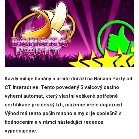
Každý miluje banány a určitě dorazí na Banana Party od
CT Interactive. Tento povedený 5 válcový casino
výherní automat, který vlastní veškeré potřebné
certifikace pro český trh, můžeme vřele doporučit.
Výhod má tento počin mnoho a my si je společně s
hodnocením a v rámci následující recenze
vyjmenujeme.