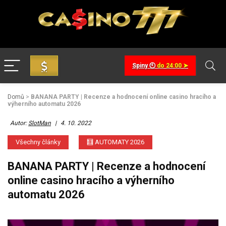
Spiny 🕙
do 24:00 ➤
Domů
>
BANANA PARTY | Recenze a hodnocení online casino hracího a
výherního automatu 2026
Autor:
SlotMan
|
4. 10. 2022
Všechny články
🧮 AUTOMATY 2026
BANANA PARTY | Recenze a hodnocení
online casino hracího a výherního
automatu 2026