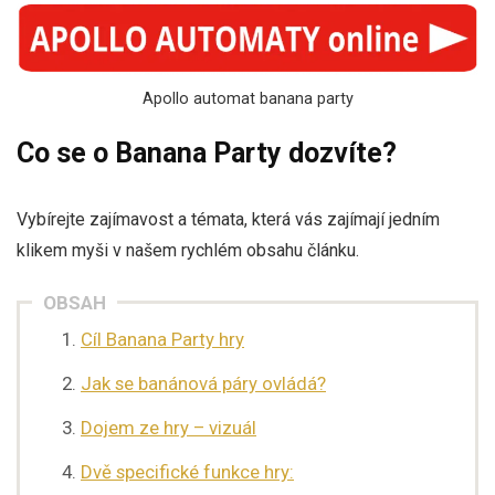
Apollo automat banana party
Co se o Banana Party dozvíte?
Vybírejte zajímavost a témata, která vás zajímají jedním
klikem myši v našem rychlém obsahu článku.
OBSAH
Cíl Banana Party hry
Jak se banánová páry ovládá?
Dojem ze hry – vizuál
Dvě specifické funkce hry: