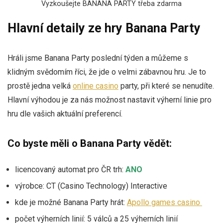
Vyzkoušejte BANANA PARTY třeba zdarma
Hlavní detaily ze hry Banana Party
Hráli jsme Banana Party poslední týden a můžeme s
klidným svědomím říci, že jde o velmi zábavnou hru. Je to
prostě jedna velká
online casino
party, při které se nenudíte.
Hlavní výhodou je za nás možnost nastavit výherní linie pro
hru dle vašich aktuální preferencí.
Co byste měli o Banana Party vědět:
licencovaný automat pro ČR trh:
ANO
výrobce: CT (Casino Technology) Interactive
kde je možné Banana Party hrát:
Apollo games casino
počet výherních linií: 5 válců a 25 výherních linií