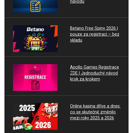
návodu
Betano Free Spiny 2026 |
pouze za registraci – bez
vkladu
Apollo Games Registrace
ZDE | Jednoduchý návod
krok za krokem
Online kasina dříve a dnes:
co se skutečně změnilo
mezi roky 2025 a 2026