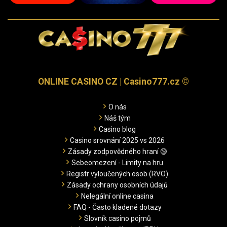
ONLINE CASINO CZ | Casino777.cz ©
O nás
Náš tým
Casino blog
Casino srovnání 2025 vs 2026
Zásady zodpovědného hraní 🔞
Sebeomezení - Limity na hru
Registr vyloučených osob (RVO)
Zásady ochrany osobních údajů
Nelegální online casina
FAQ - Často kladené dotazy
Slovník casino pojmů