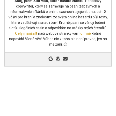
Ahoj, jsem SlotMan, autor casino článků.
Pohodový
copywriter, který se zaměřuje na psaní zábavných a
informativních článků o online casinech a jejich bonusech. S
vášní pro hraní a znalostmi ze světa online hazardu píši texty,
které vzdělávají a snad i baví. Kromě psaní se věnuji točení
slotů u legálních casin a odpovídám na otázky mých čtenářů.
Celý manšaft
naší webové stránky vám
o mně
klidně
napovídá šílené věci! Vůbec nic z toho ale není pravda, jen na
mě žárlí. 🙂