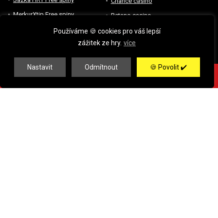
Chance casino
MerkurXtip Free spiny
Betano casino
Forbes Free spiny
Forbes casino
Používáme 🍪 cookies pro váš lepší
zážitek ze hry.
více
Apollo Games Free spiny
Apollo Games casino
Betano Free spiny
Synottip casino
Nastavit
Odmítnout
🍪 Povolit ✔️
Synottip Free spiny
MerkurXtip casino
AKCE! 🔥 50 spinů BEZ VKLADU ✅ ➤➤
Betor Free spiny
Luckybet casino
Luckybet Free spiny
Grandwin casino
Roztočky za registraci
BetX casino
Kingsbet casino
🎁
Casino bonusy:
Betor casino
Bonusy bez vkladu
Victoria Tip casino
Bonusy za registraci
Magic Planet casino
Bonusy za vklad
Maxa casino
Peněžní bonus
Přehled online casin
Casino BONUSOMAT