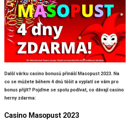
Další várku casino bonusů přináší Masopust 2023. Na
co se můžete během 4 dnů těšit a vyplatí se vám pro
bonus přijít? Pojďme se spolu podívat, co dávají casino
herny zdarma:
Casino Masopust 2023