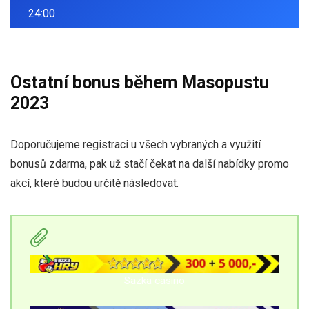
24:00
Ostatní bonus během Masopustu
2023
Doporučujeme registraci u všech vybraných a využití
bonusů zdarma, pak už stačí čekat na další nabídky promo
akcí, které budou určitě následovat.
Sazka casino