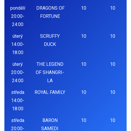
pondělí
DRAGONS OF
10
10
20:00-
FORTUNE
24:00
úterý
SCRUFFY
10
10
14:00-
DUCK
18:00
úterý
THE LEGEND
10
10
20:00-
OF SHANGRI-
24:00
LA
středa
ROYAL FAMILY
10
10
14:00-
18:00
středa
BARON
10
10
20:00-
SAMEDI