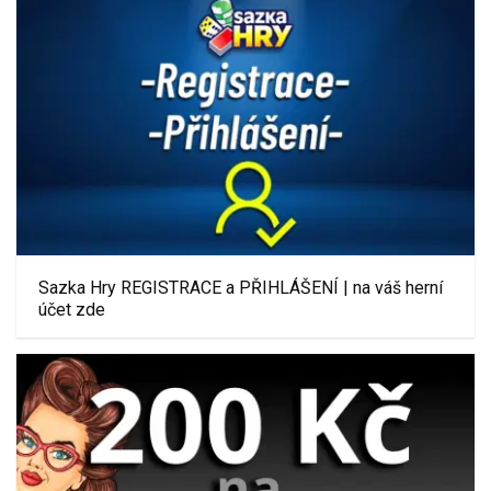
Sazka Hry REGISTRACE a PŘIHLÁŠENÍ | na váš herní
účet zde