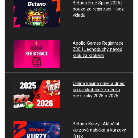
Betano Free Spiny 2026 |
pouze za registraci – bez
vkladu
Apollo Games Registrace
ZDE | Jednoduchý návod
krok za krokem
Online kasina dříve a dnes:
co se skutečně změnilo
mezi roky 2025 a 2026
Betano Kurzy | Aktuální
kurzová nabídka a kurzový
lístek