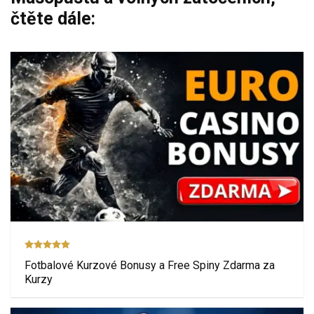
čtěte dále:
Fotbalové Kurzové Bonusy a Free Spiny Zdarma za
Kurzy