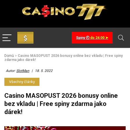
Spiny 🕙
do 24:00 ➤
Domů
>
Casino MASOPUST 2026 bonusy online bez vkladu | Free spiny
zdarma jako dárek!
Autor:
SlotMan
|
18. 5. 2022
Všechny články
Casino MASOPUST 2026 bonusy online
bez vkladu | Free spiny zdarma jako
dárek!