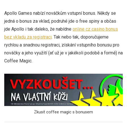
Apollo Games nabízí nováčkům vstupní bonus. Někdy se
jedná o bonus za vklad, podruhé jde o free spiny a občas
jde Apollo i tak daleko, že nabídne
online cz casino bonus
bez vkladu za registraci
. Tak nebo tak, doporučujeme
rychlou a snadnou registraci, získání vstupního bonusu pro
nováčky a jeho využití (ať už je v jakékoli podobě a formě) na
Coffee Magic.
Zkusit coffee magic s bonusem