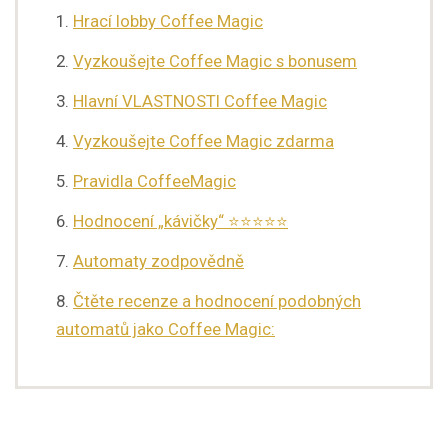
Hrací lobby Coffee Magic
Vyzkoušejte Coffee Magic s bonusem
Hlavní VLASTNOSTI Coffee Magic
Vyzkoušejte Coffee Magic zdarma
Pravidla CoffeeMagic
Hodnocení „kávičky“ ⭐⭐⭐⭐⭐
Automaty zodpovědně
Čtěte recenze a hodnocení podobných
automatů jako Coffee Magic: