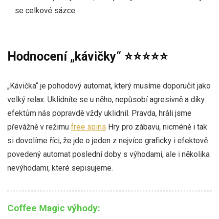
se celkové sázce.
Hodnocení „kávičky“ ⭐⭐⭐⭐⭐
„Kávička“ je pohodový automat, který musíme doporučit jako
velký relax. Uklidníte se u něho, nepůsobí agresivně a díky
efektům nás popravdě vždy uklidnil. Pravda, hráli jsme
převážně v režimu
free spins
Hry pro zábavu, nicméně i tak
si dovolíme říci, že jde o jeden z nejvíce graficky i efektově
povedený automat poslední doby s výhodami, ale i několika
nevýhodami, které sepisujeme.
Coffee Magic výhody: