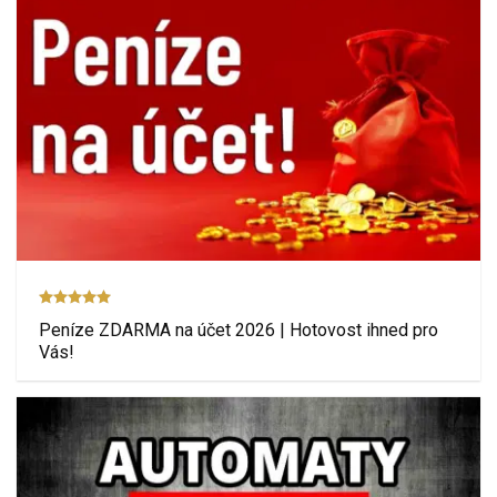
Peníze ZDARMA na účet 2026 | Hotovost ihned pro
Vás!