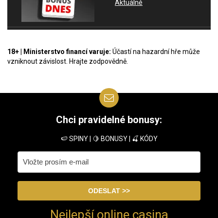
Aktuálně
18+ | Ministerstvo financí varuje:
Účastí na hazardní hře může
vzniknout závislost. Hrajte zodpovědně.
Chci pravidelné bonusy:
🍉 SPINY | 🍋 BONUSY | 🍒 KÓDY
Nejlepší online casina