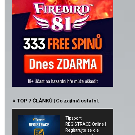
⭐ TOP 7 ČLÁNKŮ | Co zajímá ostatní:
Tipsport
REGISTRACE Online |
Registrujte se dle