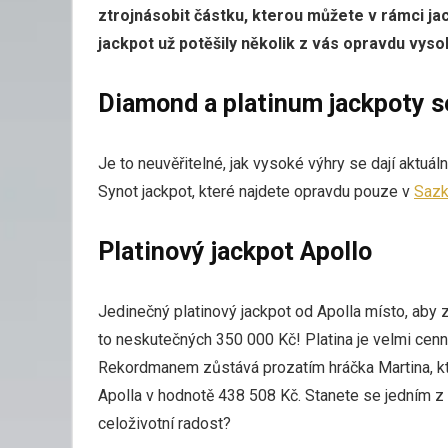
ztrojnásobit částku, kterou můžete v rámci ja
jackpot už potěšily několik z vás opravdu vys
Diamond a platinum jackpoty se
Je to neuvěřitelné, jak vysoké výhry se dají aktuál
Synot jackpot, které najdete opravdu pouze v
Sazk
Platinový jackpot Apollo
Jedinečný platinový jackpot od Apolla místo, aby 
to neskutečných 350 000 Kč! Platina je velmi cenný
Rekordmanem zůstává prozatím hráčka Martina, kter
Apolla v hodnotě 438 508 Kč. Stanete se jedním z
celoživotní radost?