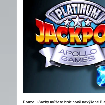
Pouze u Sazky můžete hrát nově navýšené Pla