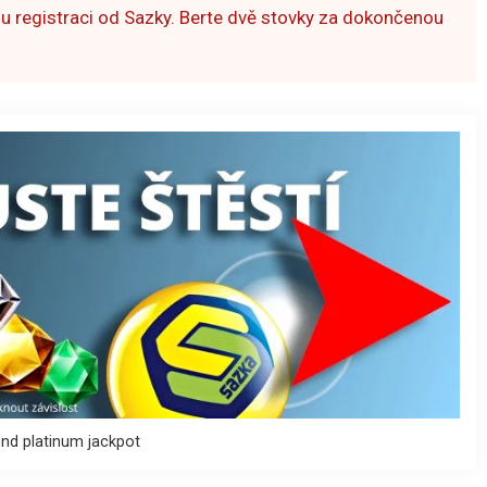
 registraci od Sazky. Berte dvě stovky za dokončenou
nd platinum jackpot