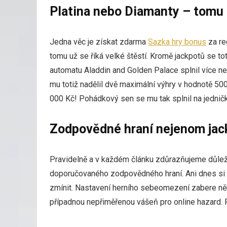
Platina nebo Diamanty – tomu 
Jedna věc je získat zdarma
Sazka hry bonus
za reg
tomu už se říká velké štěstí. Kromě jackpotů se t
automatu Aladdin and Golden Palace splnil více než
mu totiž nadělil dvě maximální výhry v hodnotě 5
000 Kč! Pohádkový sen se mu tak splnil na jednič
Zodpovědné hraní nejenom jac
Pravidelně a v každém článku zdůrazňujeme důležit
doporučovaného zodpovědného hraní. Ani dnes si 
zmínit. Nastavení herního sebeomezení zabere něk
případnou nepřiměřenou vášeň pro online hazard. P