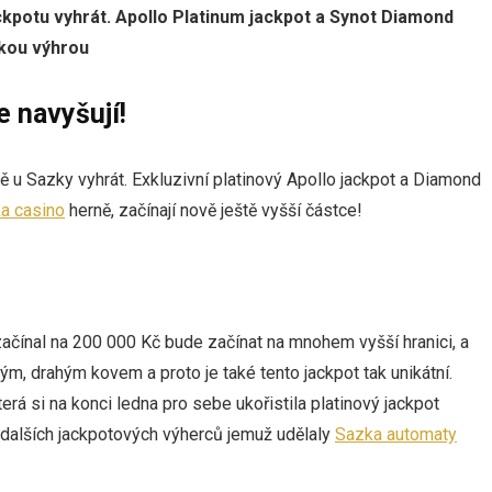
ckpotu vyhrát. Apollo Platinum
jackpot a Synot Diamond
okou výhrou
 navyšují!
ně u Sazky vyhrát. Exkluzivní platinový Apollo jackpot a Diamond
a casino
herně, začínají nově ještě vyšší částce!
začínal na 200 000 Kč bude začínat na mnohem vyšší hranici, a
m, drahým kovem a proto je také tento jackpot tak unikátní.
á si na konci ledna pro sebe ukořistila platinový jackpot
 dalších jackpotových výherců jemuž udělaly
Sazka automaty