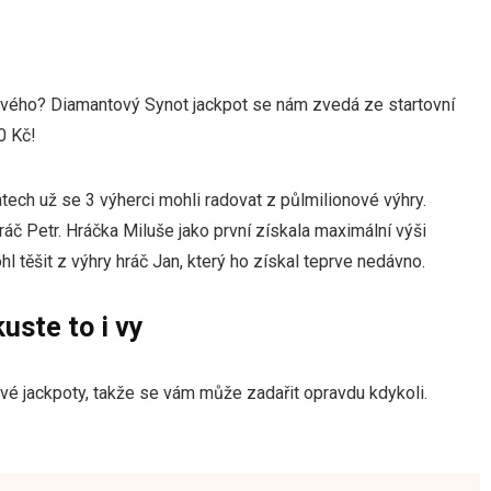
 nového? Diamantový Synot jackpot se nám zvedá ze startovní
0 Kč!
tech už se 3 výherci mohli radovat z půlmilionové výhry.
áč Petr. Hráčka Miluše jako první získala maximální výši
l těšit z výhry hráč Jan, který ho získal teprve nedávno.
uste to i vy
vé jackpoty, takže se vám může zadařit opravdu kdykoli.