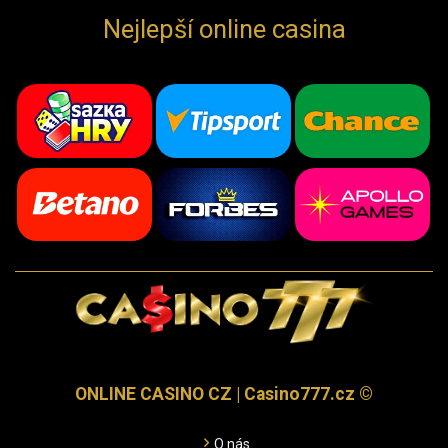
Nejlepší online casina
ONLINE CASINO CZ | Casino777.cz ©
O nás