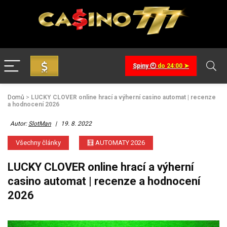
Spiny 🕙
do 24:00 ➤
Domů
>
LUCKY CLOVER online hrací a výherní casino automat | recenze
a hodnocení 2026
Autor:
SlotMan
|
19. 8. 2022
Všechny články
🧮 AUTOMATY 2026
LUCKY CLOVER online hrací a výherní
casino automat | recenze a hodnocení
2026