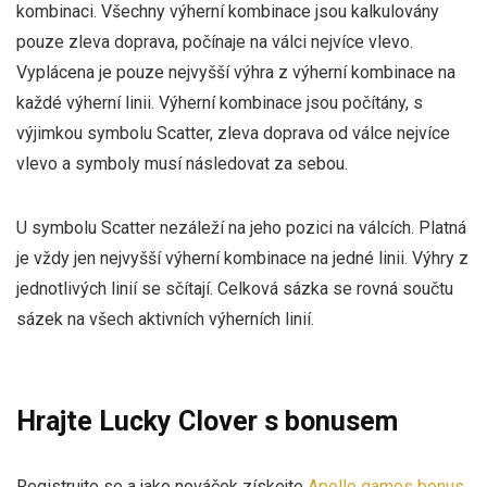
kombinaci. Všechny výherní kombinace jsou kalkulovány
pouze zleva doprava, počínaje na válci nejvíce vlevo.
Vyplácena je pouze nejvyšší výhra z výherní kombinace na
každé výherní linii. Výherní kombinace jsou počítány, s
výjimkou symbolu Scatter, zleva doprava od válce nejvíce
vlevo a symboly musí následovat za sebou.
U symbolu Scatter nezáleží na jeho pozici na válcích. Platná
je vždy jen nejvyšší výherní kombinace na jedné linii. Výhry z
jednotlivých linií se sčítají. Celková sázka se rovná součtu
sázek na všech aktivních výherních linií.
Hrajte Lucky Clover s bonusem
Registrujte se a jako nováček získejte
Apollo games bonus