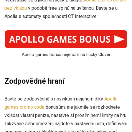
bez vkladu
v podobě free spinů na uvítanou. Bavte se u
Apolla s automaty společnosti CT Interactive:
Apollo games bonus nejenom na Lucky Clover
Zodpovědné hraní
Bavte se zodpovědně s novinkami nejenom díky
Apollo
games promo code
bonusům, ale jakmile se rozhodnete
vkládat vlastní peníze, nastavte si prosím herní limity na hru.
Takzvané sebeomezení najdete v nastavení účtu, definování
omezení zabere několik minut, ale máte díky němu pod