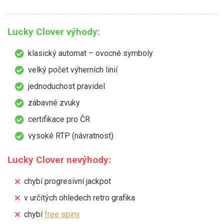
Lucky Clover výhody:
klasický automat – ovocné symboly
velký počet výherních linií
jednoduchost pravidel
zábavné zvuky
certifikace pro ČR
vysoké RTP (návratnost)
Lucky Clover nevýhody:
chybí progresivní jackpot
v určitých ohledech retro grafika
chybí
free spiny