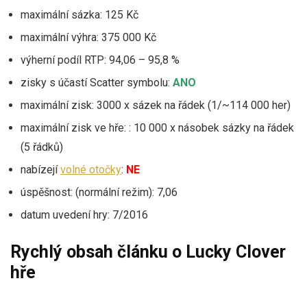
maximální sázka: 125 Kč
maximální výhra: 375 000 Kč
výherní podíl RTP: 94,06 – 95,8 %
zisky s účastí Scatter symbolu:
ANO
maximální zisk: 3000 x sázek na řádek (1/~114 000 her)
maximální zisk ve hře: : 10 000 x násobek sázky na řádek
(5 řádků)
nabízejí
volné otočky
:
NE
úspěšnost: (normální režim): 7,06
datum uvedení hry: 7/2016
Rychlý obsah článku o Lucky Clover
hře