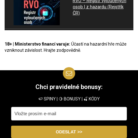
RVO – Registr vyloučených
osob | z hazardu (Rejstřík
ČR)
18+ | Ministerstvo financí varuje:
Účastí na hazardní hře může
vzniknout závislost. Hrajte zodpovědně.
Chci pravidelné bonusy:
🍉 SPINY | 🍋 BONUSY | 🍒 KÓDY