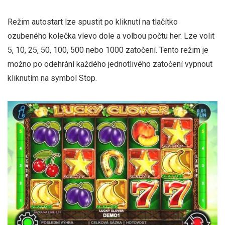
Režim autostart lze spustit po kliknutí na tlačítko
ozubeného kolečka vlevo dole a volbou počtu her. Lze volit
5, 10, 25, 50, 100, 500 nebo 1000 zatočení. Tento režim je
možno po odehrání každého jednotlivého zatočení vypnout
kliknutím na symbol Stop.