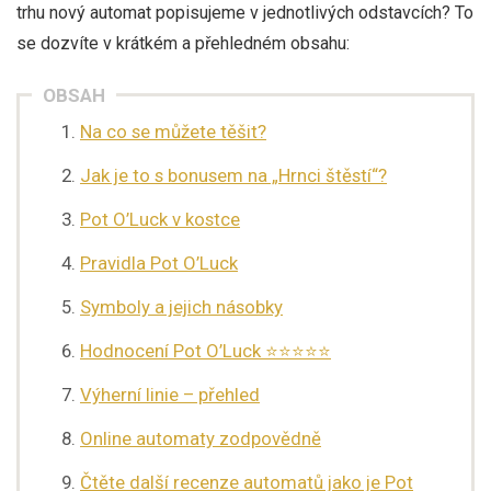
trhu nový automat popisujeme v jednotlivých odstavcích? To
se dozvíte v krátkém a přehledném obsahu:
OBSAH
Na co se můžete těšit?
Jak je to s bonusem na „Hrnci štěstí“?
Pot O’Luck v kostce
Pravidla Pot O’Luck
Symboly a jejich násobky
Hodnocení Pot O’Luck ⭐⭐⭐⭐⭐
Výherní linie – přehled
Online automaty zodpovědně
Čtěte další recenze automatů jako je Pot