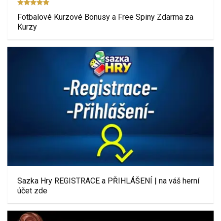
Fotbalové Kurzové Bonusy a Free Spiny Zdarma za
Kurzy
Sazka Hry REGISTRACE a PŘIHLÁŠENÍ | na váš herní
účet zde