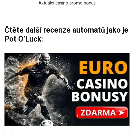
Aktuální casino promo bonus
Čtěte další recenze automatů jako je
Pot O’Luck: