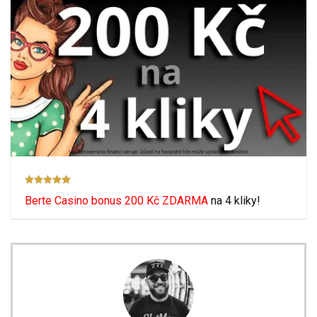
Berte Casino bonus 200 Kč ZDARMA
na 4 kliky!