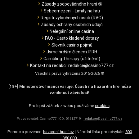
Zásady zodpovědného hraní 🔞
Sebeomezení - Limity na hru
Registr vyloučených osob (RVO)
Zásady ochrany osobních údajů
Nelegální online casina
FAQ - Často kladené dotazy
Slovník casino pojmů
Jsme hrdým členem IPRH
Gambling Therapy (užitečné)
Kontakt na redakci: redakce@casino777.cz
Všechna práva vyhrazena 2015-2026 ®
[18+] Ministerstvo financí varuje: Účastí na hazardní hře může
vzniknout závislost!
Pro lepší zážitek z webu používáme
cookies
.
Provozovatel: Casino777, IČO: 01612719 ·
redakce@casino777.cz
Pomoc a prevence:
hazardni-hrani.cz
| Národní linka pro odvykání
800
350 000