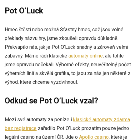
Pot O’Luck
Hrnec štěstí nebo možná Šťastný hrnec, což jsou volné
překlady názvu hry, jsme zkoušeli opravdu důkladně.
Překvapilo nás, jak je Pot O’Luck snadný a zároveň velmi
zábavný. Máme rádi klasické
automaty online
, ale tohle
jsme opravdu nečekali. Výborné efekty, neuvěřitelný počet
výherních linií a skvělá grafika, to jsou za nás jen některé z
výhod, které chceme vyzdvihnout.
Odkud se Pot O’Luck vzal?
Mezi své automaty za peníze i
klasické automaty zdarma
bez registrace
zařadilo Pot O’Luck prozatím pouze jedno
legální casino na území ČR. Jde o
Apollo casino
, které je