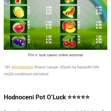
Pot o´ luck casino online automat
18+
Ministerstvo
financí varuje: Účastí na hazardní hře
může vzniknout závislost.
Hodnocení Pot O’Luck ⭐⭐⭐⭐⭐