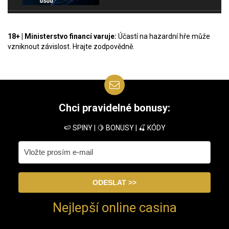
18+ | Ministerstvo financí varuje:
Účastí na hazardní hře může
vzniknout závislost. Hrajte zodpovědně.
Chci pravidelné bonusy:
🍉 SPINY | 🍋 BONUSY | 🍒 KÓDY
Nejlepší online casina