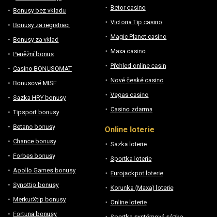
Betor casino
Bonusy bez vkladu
Victoria Tip casino
Bonusy za registraci
Magic Planet casino
Bonusy za vklad
Maxa casino
Peněžní bonus
Přehled online casin
Casino BONUSOMAT
Nové české casino
Bonusové MISE
Vegas casino
Sazka HRY bonusy
Casino zdarma
Tipsport bonusy
Betano bonusy
Online loterie
Chance bonusy
Sazka loterie
Forbes bonusy
Sportka loterie
Apollo Games bonusy
Eurojackpot loterie
Synottip bonusy
Korunka (Maxa) loterie
MerkurXtip bonusy
Online loterie
Fortuna bonusy
Sportka systémová sázka