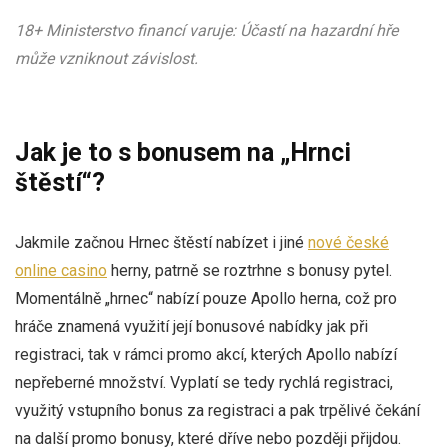
18+ Ministerstvo financí varuje: Účastí na hazardní hře
může vzniknout závislost.
Jak je to s bonusem na „Hrnci
štěstí“?
Jakmile začnou Hrnec štěstí nabízet i jiné
nové české
online casino
herny, patrně se roztrhne s bonusy pytel.
Momentálně „hrnec“ nabízí pouze Apollo herna, což pro
hráče znamená využití její bonusové nabídky jak při
registraci, tak v rámci promo akcí, kterých Apollo nabízí
nepřeberné množství. Vyplatí se tedy rychlá registraci,
využitý vstupního bonus za registraci a pak trpělivé čekání
na další promo bonusy, které dříve nebo později přijdou.