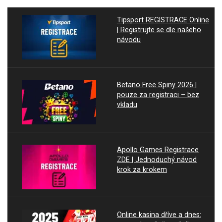
Tipsport REGISTRACE Online
| Registrujte se dle našeho
návodu
Betano Free Spiny 2026 |
pouze za registraci – bez
vkladu
Apollo Games Registrace
ZDE | Jednoduchý návod
krok za krokem
Online kasina dříve a dnes: