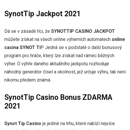
SynotTip Jackpot 2021
Dá se v zásadě říci, že
SYNOTTIP CASINO JACKPOT
můžete získat na všech online výherních automatech
online
casina SYNOT TI
P. Jedná se v podstatě o další bonusový
program pro hráče, který lze získat nad rámec běžných
výher. O výhře daného aktuálního jackpotu rozhoduje
náhodný generátor čísel a okolnost, jež určuje výhru, tak není
nikomu předem známá.
SynotTip Casino Bonus ZDARMA
2021
Synot Tip Casino
je jediné na trhu, které nabízí nejvíce