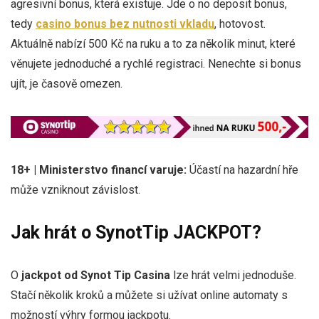
agresivní bonus, která existuje. Jde o no deposit bonus,
tedy
casino bonus bez nutnosti vkladu
, hotovost.
Aktuálně nabízí 500 Kč na ruku a to za několik minut, které
věnujete jednoduché a rychlé registraci. Nenechte si bonus
ujít, je časově omezen.
18+ | Ministerstvo financí varuje:
Účastí na hazardní hře
může vzniknout závislost.
J
ak hrát o SynotTip JACKPOT?
O
jackpot od Synot Tip Casina
lze hrát velmi jednoduše.
Stačí několik kroků a můžete si užívat online automaty s
možností výhry formou jackpotu.