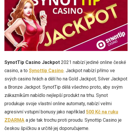
SynotTip Casino Jackpot
2021 nabízí jediné online české
casino, a to
Synottip Casino
. Jackpot nabízí přímo ve
svých casino hrách a dělí ho na Gold Jackpot, Silver Jackpot
a Bronze Jackpot. SynotTip dělá všechno proto, aby svým
zákazníkům nabídlo nejlepší produkt na trhu. Synot
produkuje svoje vlastní online automaty, nabízí velmi
agresivní vstupní bonusy jako například
500 Kč na ruku
ZDARMA
a jde tak trochu proti proudu. Synottip Casino je
českou špičkou a určitě jej doporučujeme.