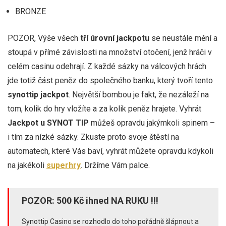
BRONZE
POZOR, Výše všech
tří úrovní jackpotu
se neustále mění a
stoupá v přímé závislosti na množství otočení, jenž hráči v
celém casinu odehrají. Z každé sázky na válcových hrách
jde totiž část peněz do společného banku, který tvoří tento
synottip jackpot
. Největší bombou je fakt, že nezáleží na
tom, kolik do hry vložíte a za kolik peněz hrajete. Vyhrát
Jackpot u SYNOT TIP
můžeš opravdu jakýmkoli spinem –
i tím za nízké sázky. Zkuste proto svoje štěstí na
automatech, které Vás baví, vyhrát můžete opravdu kdykoli
na jakékoli
superhry
. Držíme Vám palce.
POZOR:
500 Kč ihned NA RUKU !!!
Synottip Casino se rozhodlo do toho pořádně šlápnout a