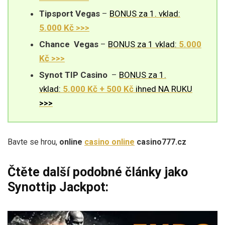
Tipsport Vegas
–
BONUS za 1. vklad:
5.000 Kč >>>
Chance
Vegas
–
BONUS za 1 vklad:
5.000
Kč
>>>
Synot TIP Casino
–
BONUS za 1.
vklad:
5.000 Kč + 500 Kč
ihned NA RUKU
>>>
Bavte se hrou,
online
casino online
casino777.cz
Čtěte další podobné články jako
Synottip Jackpot: