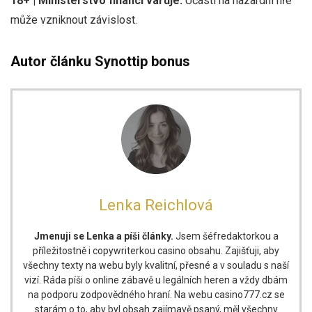
18+ | Ministerstvo financí varuje:
Účastí na hazardní hře
může vzniknout závislost.
Autor článku Synottip bonus
Lenka Reichlová
Jmenuji se Lenka a píši články.
Jsem šéfredaktorkou a
příležitostně i copywriterkou casino obsahu. Zajišťuji, aby
všechny texty na webu byly kvalitní, přesné a v souladu s naší
vizí. Ráda píši o online zábavě u legálních heren a vždy dbám
na podporu zodpovědného hraní. Na webu casino777.cz se
starám o to, aby byl obsah zajímavě psaný, měl všechny