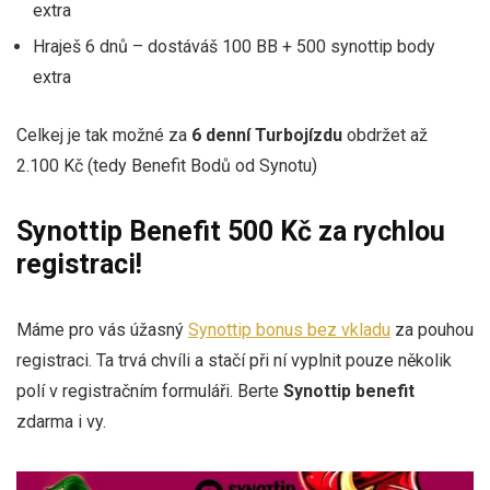
extra
Hraješ 6 dnů – dostáváš 100 BB + 500 synottip body
extra
Celkej je tak možné za
6 denní Turbojízdu
obdržet až
2.100 Kč (tedy Benefit Bodů od Synotu)
Synottip Benefit 500 Kč za rychlou
registraci!
Máme pro vás úžasný
Synottip bonus bez vkladu
za pouhou
registraci. Ta trvá chvíli a stačí při ní vyplnit pouze několik
polí v registračním formuláři. Berte
Synottip benefit
zdarma i vy.