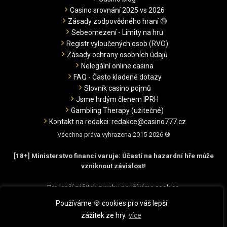
Casino srovnání 2025 vs 2026
Zásady zodpovědného hraní 🔞
Sebeomezení - Limity na hru
Registr vyloučených osob (RVO)
Zásady ochrany osobních údajů
Nelegální online casina
FAQ - Často kladené dotazy
Slovník casino pojmů
Jsme hrdým členem IPRH
Gambling Therapy (užitečné)
Kontakt na redakci: redakce@casino777.cz
Všechna práva vyhrazena 2015-2026 ®
[18+] Ministerstvo financí varuje: Účastí na hazardní hře může
vzniknout závislost!
Pro lepší zážitek z webu používáme
cookies
.
Používáme 🍪 cookies pro váš lepší
Provozovatel: Casino777, IČO: 01612719 ·
redakce@casino777.cz
zážitek ze hry.
více