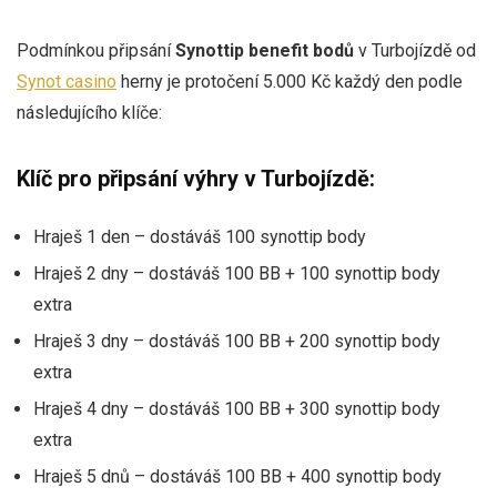
Podmínkou připsání
Synottip benefit bodů
v Turbojízdě od
Synot casino
herny je protočení 5.000 Kč každý den podle
následujícího klíče:
Klíč pro připsání výhry v Turbojízdě:
Hraješ 1 den – dostáváš 100 synottip body
Hraješ 2 dny – dostáváš 100 BB + 100 synottip body
extra
Hraješ 3 dny – dostáváš 100 BB + 200 synottip body
extra
Hraješ 4 dny – dostáváš 100 BB + 300 synottip body
extra
Hraješ 5 dnů – dostáváš 100 BB + 400 synottip body