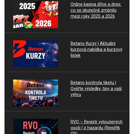
Online kasina dříve a dnes:
co se skutečně změnilo
mezi roky 2025 a 2026
Betano Kurzy | Aktuální
kurzová nabídka a kurzový
lístek
Betano kontrola tiketu |
Ověřte výsledky, tipy a vaší
výhru
RVO – Registr vyloučených
osob | z hazardu (Rejstřík
ČR)