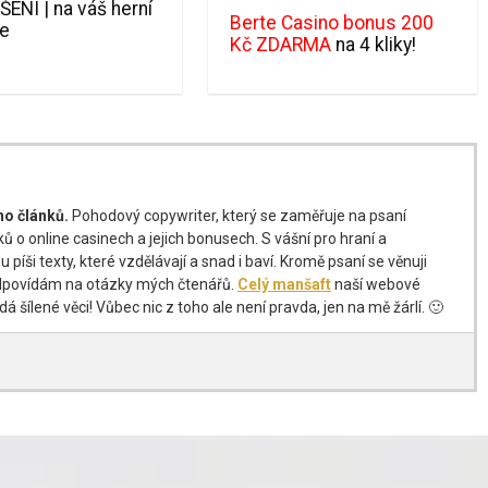
ENÍ | na váš herní
Berte Casino bonus 200
de
Kč ZDARMA
na 4 kliky!
no článků.
Pohodový copywriter, který se zaměřuje na psaní
 o online casinech a jejich bonusech. S vášní pro hraní a
píši texty, které vzdělávají a snad i baví. Kromě psaní se věnuji
 odpovídám na otázky mých čtenářů.
Celý manšaft
naší webové
á šílené věci! Vůbec nic z toho ale není pravda, jen na mě žárlí. 🙂