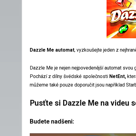
Dazzle Me automat
, vyzkoušejte jeden z nejhran
Dazzle Me je nejen nejpovedenější automat svou gra
Pochází z dílny švédské společnosti
NetEnt,
kter
můžeme také pouze doporučit jsou například Starb
Pusťte si Dazzle Me na videu 
Budete nadšeni: