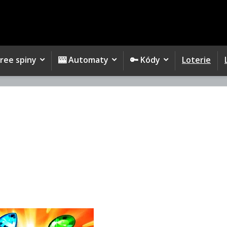
Free spiny
🎰 Automaty
🔑 Kódy
Loterie