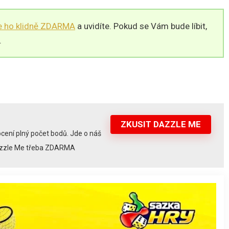
e ho klidně ZDARMA
a uvidíte. Pokud se Vám bude líbit,
.
ZKUSIT DAZZLE ME
ení plný počet bodů. Jde o náš
e Dazzle Me třeba ZDARMA