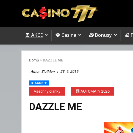
⏰ AKCE
💎 Casina
🎁 Bonusy
🍒 
Domů
>
DAZZLE ME
Autor:
SlotMan
|
23. 9. 2019
AKCE
Všechny články
🧮 AUTOMATY 2026
DAZZLE ME