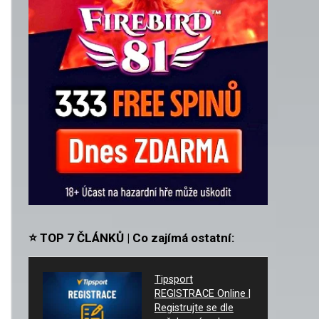
⭐ TOP 7 ČLÁNKŮ | Co zajímá ostatní:
Tipsport
REGISTRACE Online |
Registrujte se dle