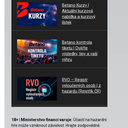
Betano Kurzy |
Aktuální kurzová
nabídka a kurzový
lístek
Betano kontrola
tiketu | Ověřte
výsledky, tipy a vaší
výhru
RVO – Registr
vyloučených osob | z
hazardu (Rejstřík ČR)
18+ | Ministerstvo financí varuje:
Účastí na hazardní
hře může vzniknout závislost. Hrajte zodpovědně.