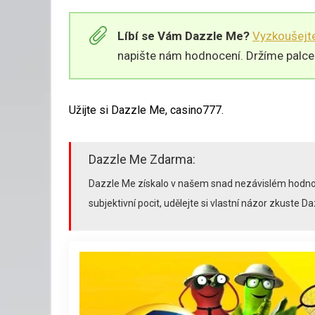
Líbí se Vám Dazzle Me?
Vyzkoušejt
napište nám hodnocení. Držíme palce
Užijte si Dazzle Me, casino777.
Dazzle Me Zdarma:
Dazzle Me získalo v našem snad nezávislém hodnoc
subjektivní pocit, udělejte si vlastní názor zkust