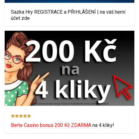
Sazka Hry REGISTRACE a PŘIHLÁŠENÍ | na váš herní
účet zde
Berte Casino bonus 200 Kč ZDARMA
na 4 kliky!