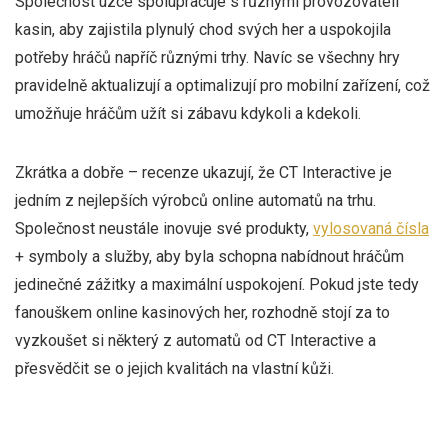
Společnost úzce spolupracuje s různými provozovateli
kasin, aby zajistila plynulý chod svých her a uspokojila
potřeby hráčů napříč různými trhy. Navíc se všechny hry
pravidelně aktualizují a optimalizují pro mobilní zařízení, což
umožňuje hráčům užít si zábavu kdykoli a kdekoli.
Zkrátka a dobře – recenze ukazují, že CT Interactive je
jedním z nejlepších výrobců online automatů na trhu.
Společnost neustále inovuje své produkty,
vylosovaná čísla
+ symboly a služby, aby byla schopna nabídnout hráčům
jedinečné zážitky a maximální uspokojení. Pokud jste tedy
fanouškem online kasinových her, rozhodně stojí za to
vyzkoušet si některý z automatů od CT Interactive a
přesvědčit se o jejich kvalitách na vlastní kůži.