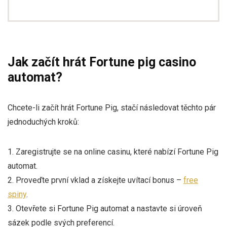
Jak začít hrát Fortune pig casino
automat?
Chcete-li začít hrát Fortune Pig, stačí následovat těchto pár
jednoduchých kroků:
1. Zaregistrujte se na online casinu, které nabízí Fortune Pig
automat.
2. Proveďte první vklad a získejte uvítací bonus –
free
spiny
.
3. Otevřete si Fortune Pig automat a nastavte si úroveň
sázek podle svých preferencí.