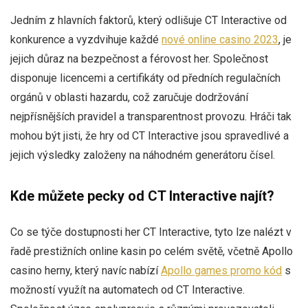
Jedním z hlavních faktorů, který odlišuje CT Interactive od
konkurence a vyzdvihuje každé
nové online casino 2023
, je
jejich důraz na bezpečnost a férovost her. Společnost
disponuje licencemi a certifikáty od předních regulačních
orgánů v oblasti hazardu, což zaručuje dodržování
nejpřísnějších pravidel a transparentnost provozu. Hráči tak
mohou být jisti, že hry od CT Interactive jsou spravedlivé a
jejich výsledky založeny na náhodném generátoru čísel.
Kde můžete pecky od CT Interactive najít?
Co se týče dostupnosti her CT Interactive, tyto lze nalézt v
řadě prestižních online kasin po celém světě, včetně Apollo
casino herny, který navíc nabízí
Apollo games promo kód
s
možností využít na automatech od CT Interactive.