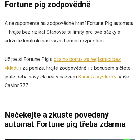
Fortune pig zodpovědně
A nezapomeňte na zodpovědné hraní Fortune Pig automatu
– hrajte bez rizika! Stanovte si limity pro své sázky a
udržujte kontrolu nad svým herním rozpočtem.
Užijte si Fortune Pig a
casino bonus za registraci bez
vkladu
i za peníze, hrajte zodpovědně i s bonusem a čtete
ještě třeba nový článek s názvem
Korunka výsledky
. Vaše
Casino777.
Nečekejte a zkuste povedený
automat Fortune pig třeba zdarma