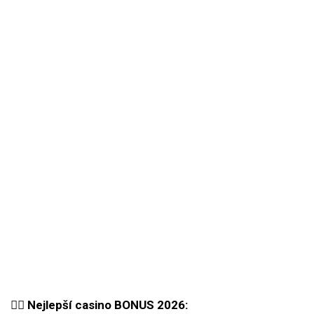
🐦‍🔥 Nejlepší casino BONUS 2026: