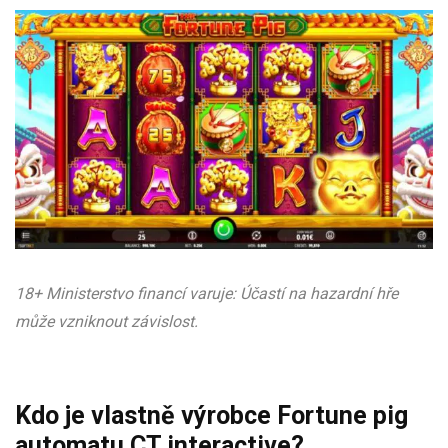
18+ Ministerstvo financí varuje: Účastí na hazardní hře
může vzniknout závislost.
Kdo je vlastně výrobce Fortune pig
automatu CT interactive?