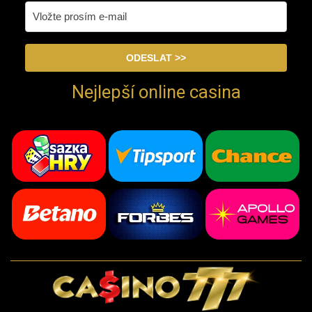
Nejlepší online casina