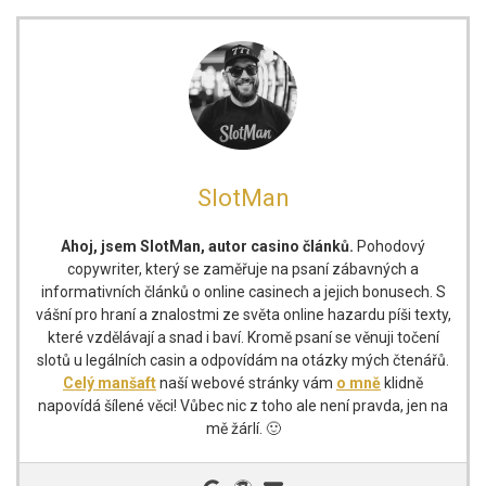
SlotMan
Ahoj, jsem SlotMan, autor casino článků.
Pohodový
copywriter, který se zaměřuje na psaní zábavných a
informativních článků o online casinech a jejich bonusech. S
vášní pro hraní a znalostmi ze světa online hazardu píši texty,
které vzdělávají a snad i baví. Kromě psaní se věnuji točení
slotů u legálních casin a odpovídám na otázky mých čtenářů.
Celý manšaft
naší webové stránky vám
o mně
klidně
napovídá šílené věci! Vůbec nic z toho ale není pravda, jen na
mě žárlí. 🙂