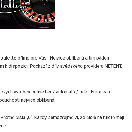
oulette
přímo pro Vás. Nejvíce oblíbená a tím pádem
 Vám k dispozici. Pochází z díly švédského providera NETENT,
ových výrobců online her / automatů / rulet. European
dnoduchosti nejvíce oblíbená.
včetně čísla „0“. Každý samozřejmě ví, že čísla na ruletě mají
ené.