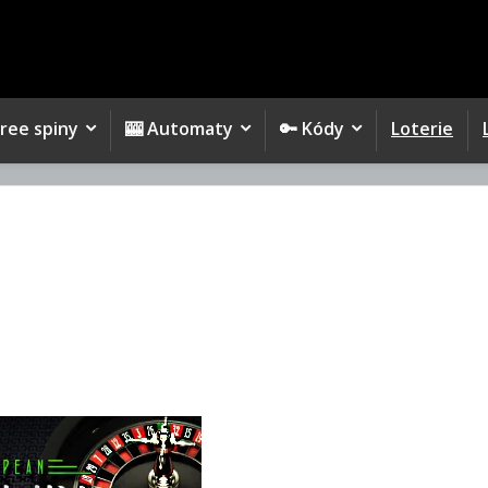
Free spiny
🎰 Automaty
🔑 Kódy
Loterie