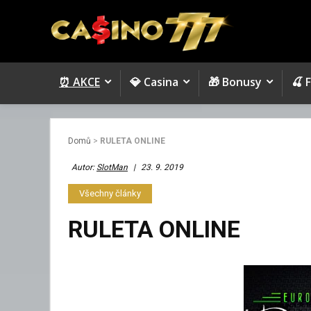
⏰ AKCE
💎 Casina
🎁 Bonusy
🍒 
Domů
>
RULETA ONLINE
Autor:
SlotMan
|
23. 9. 2019
Všechny články
RULETA ONLINE