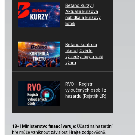
Betano Kurzy |
Aktuální kurzová
nabídka a kurzový
lístek
Betano kontrola
tiketu | Ověřte
výsledky, tipy a vaší
výhru
RVO – Registr
vyloučených osob | z
hazardu (Rejstřík ČR)
18+ | Ministerstvo financí varuje:
Účastí na hazardní
hře může vzniknout závislost. Hrajte zodpovědně.