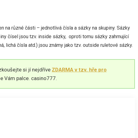
en na různé části – jednotlivá čísla a sázky na skupiny. Sázky
ny čísel jsou tzv. inside sázky, oproti tomu sázky zahrnující
, lichá čísla atd.) jsou známy jako tzv. outside ruletové sázky.
koušejte si jí nejdříve
ZDARMA v tzv. hře pro
me Vám palce. casino777.