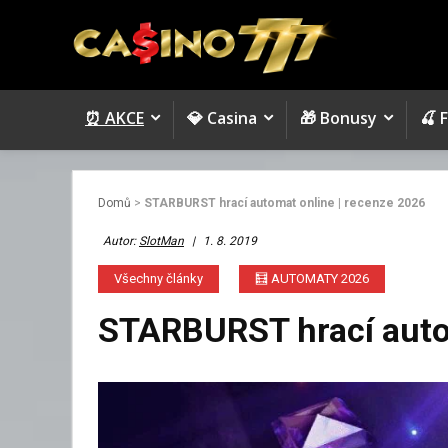
⏰ AKCE
💎 Casina
🎁 Bonusy
🍒 
Domů
>
STARBURST hrací automat online | recenze 2026
Autor:
SlotMan
|
1. 8. 2019
Všechny články
🧮 AUTOMATY 2026
STARBURST hrací auto