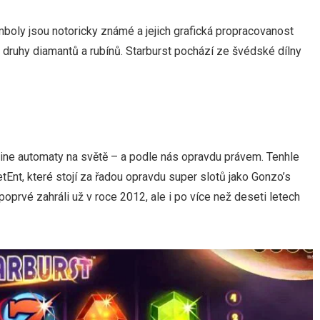
mboly jsou notoricky známé a jejich grafická propracovanost
 druhy diamantů a rubínů. Starburst pochází ze švédské dílny
line automaty na světě – a podle nás opravdu právem. Tenhle
tEnt, které stojí za řadou opravdu super slotů jako Gonzo’s
prvé zahráli už v roce 2012, ale i po více než deseti letech