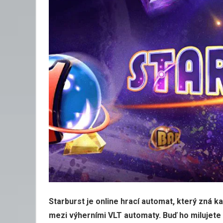
Starburst je online hrací automat, který zná k
mezi výherními VLT automaty. Buď ho milujete