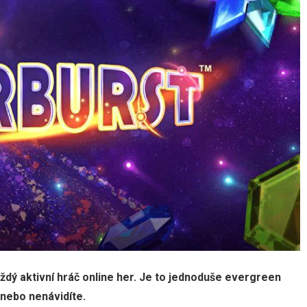
aždý aktivní hráč online her. Je to jednoduše evergreen
 nebo nenávidíte.