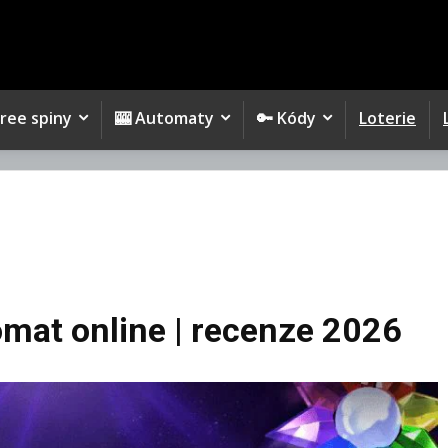
Free spiny
🎰 Automaty
🔑 Kódy
Loterie
mat online | recenze 2026