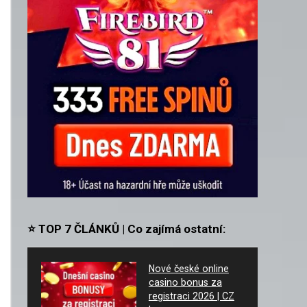
⭐ TOP 7 ČLÁNKŮ | Co zajímá ostatní:
Nové české online
casino bonus za
registraci 2026 | CZ