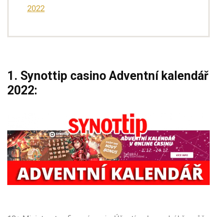
2022
1. Synottip casino Adventní kalendář
2022:
Synottip casino adventní kalendář online 2022