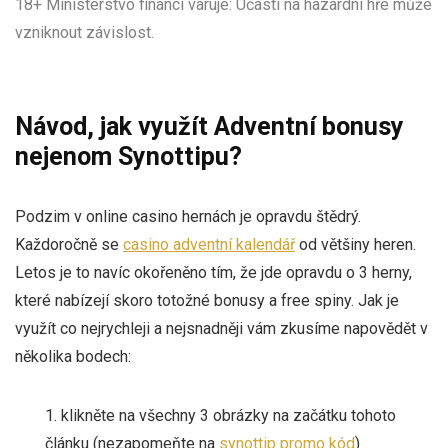
18+ Ministerstvo financí varuje: Účastí na hazardní hře může
vzniknout závislost.
Návod, jak využít Adventní bonusy
nejenom Synottipu?
Podzim v online casino hernách je opravdu štědrý.
Každoročně se
casino adventní kalendář
od většiny heren.
Letos je to navíc okořeněno tím, že jde opravdu o 3 herny,
které nabízejí skoro totožné bonusy a free spiny. Jak je
využít co nejrychleji a nejsnadněji vám zkusíme napovědět v
několika bodech:
klikněte na všechny 3 obrázky na začátku tohoto
článku (nezapomeňte na
synottip promo kód
)