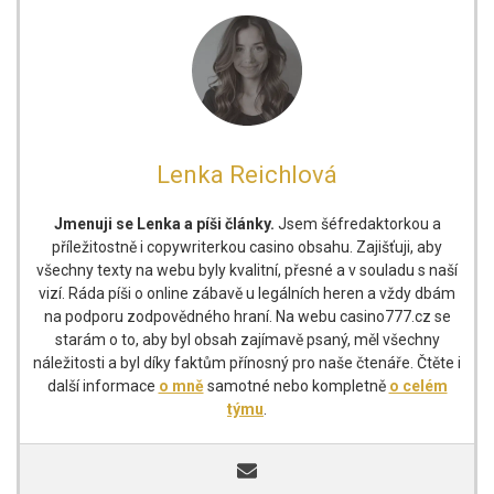
Lenka Reichlová
Jmenuji se Lenka a píši články.
Jsem šéfredaktorkou a
příležitostně i copywriterkou casino obsahu. Zajišťuji, aby
všechny texty na webu byly kvalitní, přesné a v souladu s naší
vizí. Ráda píši o online zábavě u legálních heren a vždy dbám
na podporu zodpovědného hraní. Na webu casino777.cz se
starám o to, aby byl obsah zajímavě psaný, měl všechny
náležitosti a byl díky faktům přínosný pro naše čtenáře. Čtěte i
další informace
o mně
samotné nebo kompletně
o celém
týmu
.