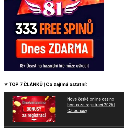
⭐ TOP 7 ČLÁNKŮ | Co zajímá ostatní:
Nové české online casino
bonus za registraci 2026 |
CZ bonusy